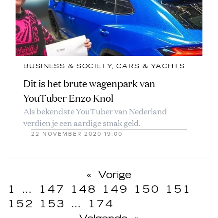
BUSINESS & SOCIETY
, 
CARS & YACHTS
Dit is het brute wagenpark van
YouTuber Enzo Knol
Als bekendste YouTuber van Nederland
verdien je een aardige smak geld.
22 NOVEMBER 2020 19:00
«
Vorige
1
…
147
148
149
150
151
152
153
…
174