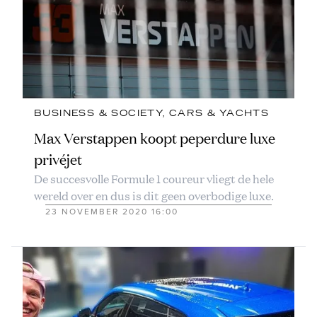
BUSINESS & SOCIETY
, 
CARS & YACHTS
Max Verstappen koopt peperdure luxe
privéjet
De succesvolle Formule 1 coureur vliegt de hele
wereld over en dus is dit geen overbodige luxe.
23 NOVEMBER 2020 16:00