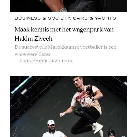
BUSINESS & SOCIETY
, 
CARS & YACHTS
Maak kennis met het wagenpark van
Hakim Ziyech
De succesvolle Marokkaanse voetballer is een
ware wereldster
4 DECEMBER 2020 15:16