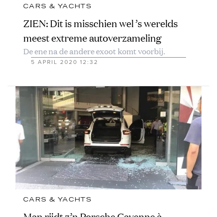
CARS & YACHTS
ZIEN: Dit is misschien wel ’s werelds
meest extreme autoverzameling
De ene na de andere exoot komt voorbij.
5 APRIL 2020 12:32
CARS & YACHTS
Man rijdt z’n Porsche Cayenne à