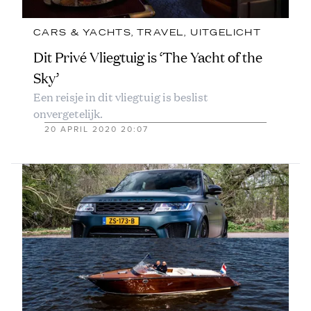
CARS & YACHTS
, 
TRAVEL
, 
UITGELICHT
Dit Privé Vliegtuig is ‘The Yacht of the
Sky’
Een reisje in dit vliegtuig is beslist
onvergetelijk.
20 APRIL 2020 20:07