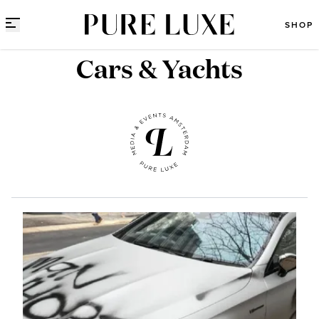
Direct naar content
SHOP
Cars & Yachts