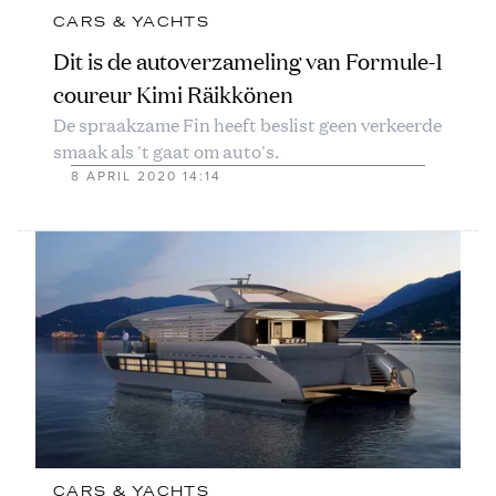
CARS & YACHTS
Dit is de autoverzameling van Formule-1
coureur Kimi Räikkönen
De spraakzame Fin heeft beslist geen verkeerde
smaak als 't gaat om auto's.
8 APRIL 2020 14:14
CARS & YACHTS