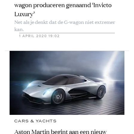
wagon produceren genaamd ‘Invicto
Luxury’
Net als je denkt dat de G-wagon niet extremer
kan.
1 APRIL 2020 19:02
CARS & YACHTS
Aston Martin begint aan een nieuw