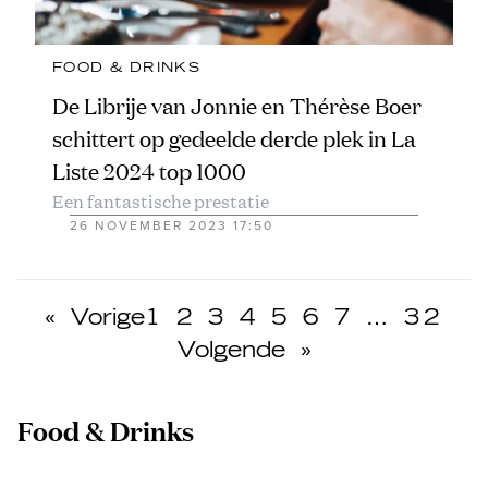
FOOD & DRINKS
De Librije van Jonnie en Thérèse Boer
schittert op gedeelde derde plek in La
Liste 2024 top 1000
Een fantastische prestatie
26 NOVEMBER 2023 17:50
«
Vorige
1
2
3
4
5
6
7
…
32
Volgende
»
Food & Drinks