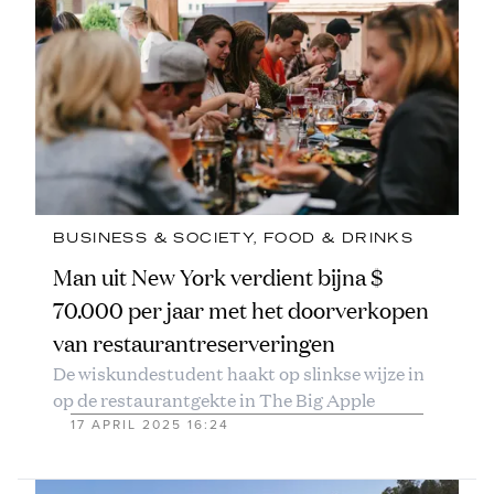
BUSINESS & SOCIETY
, 
FOOD & DRINKS
Man uit New York verdient bijna $
70.000 per jaar met het doorverkopen
van restaurantreserveringen
De wiskundestudent haakt op slinkse wijze in
op de restaurantgekte in The Big Apple
17 APRIL 2025 16:24