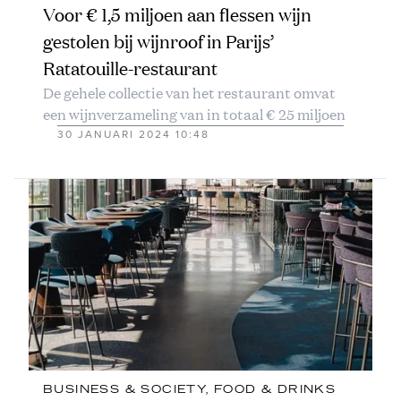
Voor € 1,5 miljoen aan flessen wijn
gestolen bij wijnroof in Parijs’
Ratatouille-restaurant
De gehele collectie van het restaurant omvat
een wijnverzameling van in totaal € 25 miljoen
30 JANUARI 2024 10:48
BUSINESS & SOCIETY
, 
FOOD & DRINKS