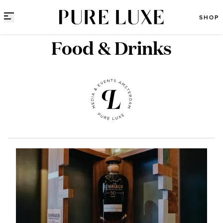
Direct naar content
SHOP
Food & Drinks