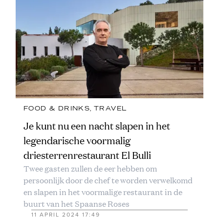
FOOD & DRINKS
, 
TRAVEL
Je kunt nu een nacht slapen in het
legendarische voormalig
driesterrenrestaurant El Bulli
Twee gasten zullen de eer hebben om
persoonlijk door de chef te worden verwelkomd
en slapen in het voormalige restaurant in de
buurt van het Spaanse Roses
11 APRIL 2024 17:49