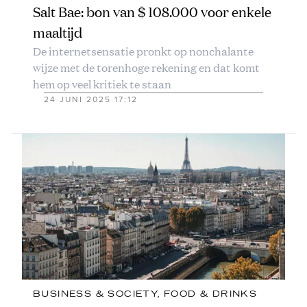
Salt Bae: bon van $ 108.000 voor enkele
maaltijd
De internetsensatie pronkt op nonchalante
wijze met de torenhoge rekening en dat komt
hem op veel kritiek te staan
24 JUNI 2025 17:12
BUSINESS & SOCIETY
, 
FOOD & DRINKS