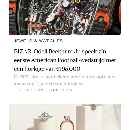
JEWELS & WATCHES
BIZAR: Odell Beckham Jr. speelt z’n
eerste American Football-wedstrijd met
een horloge van €195.000
De NFL-ster staat bekend om z'n uitgesproken
smaak op 't gebied van horloges.
10 SEPTEMBER 2019 10:35