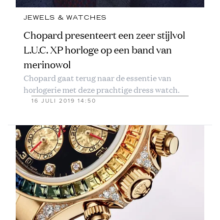
JEWELS & WATCHES
Chopard presenteert een zeer stijlvol
L.U.C. XP horloge op een band van
merinowol
Chopard gaat terug naar de essentie van
horlogerie met deze prachtige dress watch.
16 JULI 2019 14:50