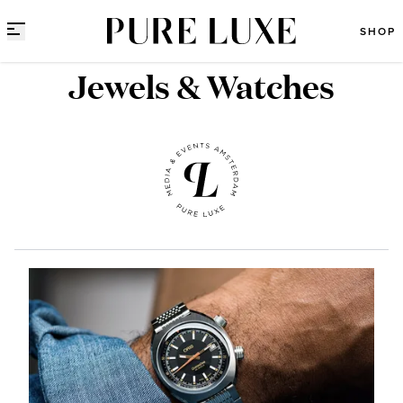
Direct naar content
SHOP
Jewels & Watches