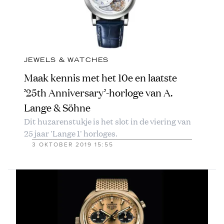
JEWELS & WATCHES
Maak kennis met het 10e en laatste
’25th Anniversary’-horloge van A.
Lange & Söhne
Dit huzarenstukje is het slot in de viering van
25 jaar 'Lange 1' horloges.
3 OKTOBER 2019 15:55