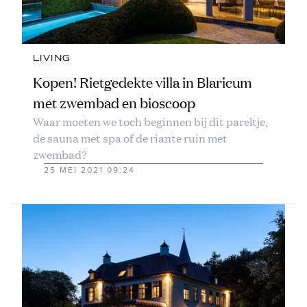
LIVING
Kopen! Rietgedekte villa in Blaricum
met zwembad en bioscoop
Waar moeten we toch beginnen bij dit pareltje,
de sauna met spa of de riante ruin met
zwembad?
25 MEI 2021 09:24