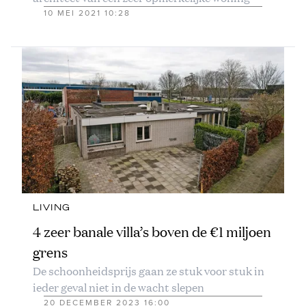
10 MEI 2021 10:28
LIVING
4 zeer banale villa’s boven de €1 miljoen
grens
De schoonheidsprijs gaan ze stuk voor stuk in
ieder geval niet in de wacht slepen
20 DECEMBER 2023 16:00