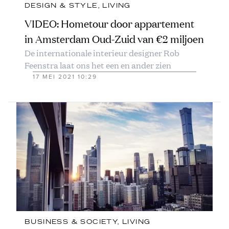
DESIGN & STYLE
, 
LIVING
VIDEO: Hometour door appartement
in Amsterdam Oud-Zuid van €2 miljoen
De internationale interieur designer Rob
Feenstra laat ons het een en ander zien
17 MEI 2021 10:29
BUSINESS & SOCIETY
, 
LIVING