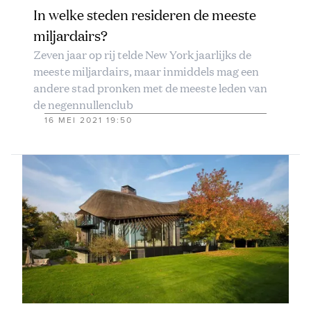
In welke steden resideren de meeste
miljardairs?
Zeven jaar op rij telde New York jaarlijks de
meeste miljardairs, maar inmiddels mag een
andere stad pronken met de meeste leden van
de negennullenclub
16 MEI 2021 19:50