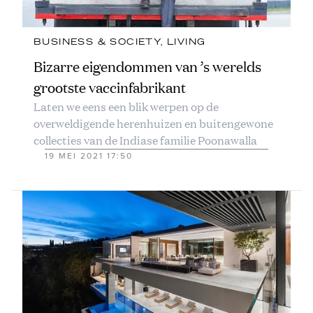
BUSINESS & SOCIETY
, 
LIVING
Bizarre eigendommen van ’s werelds
grootste vaccinfabrikant
Laten we eens een blik werpen op de
overweldigende herenhuizen en buitengewone
collecties van de Indiase familie Poonawalla
19 MEI 2021 17:50