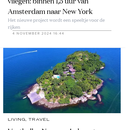
vliegen: binnen 1,5 uur van
Amsterdam naar New York
Het nieuwe project wordt een speeltje voor de
rijken
4 NOVEMBER 2024 16:44
LIVING
, 
TRAVEL