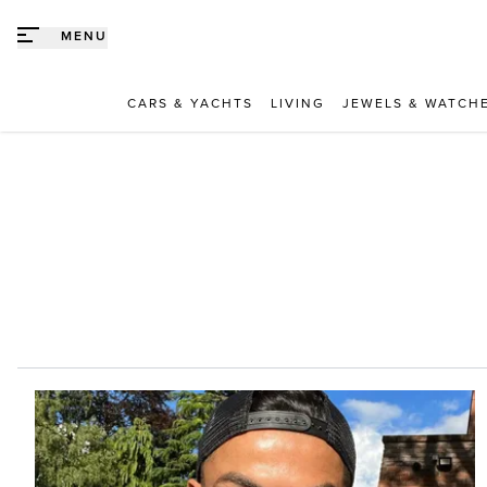
Direct naar content
MENU
CARS & YACHTS
LIVING
JEWELS & WATCH