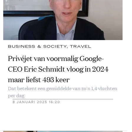
BUSINESS & SOCIETY
, 
TRAVEL
Privéjet van voormalig Google-
CEO Eric Schmidt vloog in 2024
maar liefst 493 keer
Dat betekent een gemiddelde van zo'n 1,4 vluchten
per dag
8 JANUARI 2025 16:20