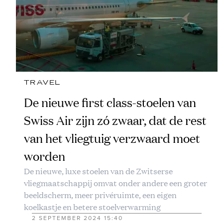
TRAVEL
De nieuwe first class-stoelen van
Swiss Air zijn zó zwaar, dat de rest
van het vliegtuig verzwaard moet
worden
De nieuwe, luxe stoelen van de Zwitserse
vliegmaatschappij omvat onder andere een groter
beeldscherm, meer privéruimte, een eigen
koelkastje en betere stoelverwarming
2 SEPTEMBER 2024 15:40