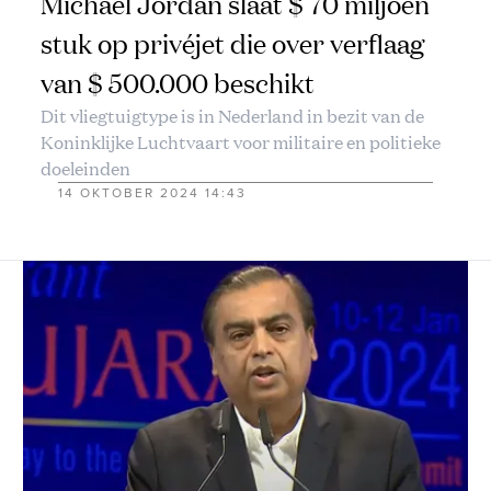
Michael Jordan slaat $ 70 miljoen
stuk op privéjet die over verflaag
van $ 500.000 beschikt
Dit vliegtuigtype is in Nederland in bezit van de
Koninklijke Luchtvaart voor militaire en politieke
doeleinden
14 OKTOBER 2024 14:43