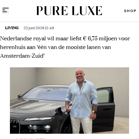
Direct naar content
SHOP
LIVING
22 juni 2026 12:49
Nederlandse royal wil maar liefst € 6,75 miljoen voor
herenhuis aan ‘één van de mooiste lanen van
Amsterdam-Zuid’