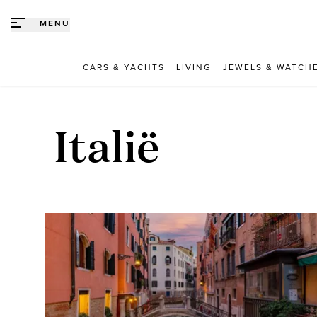
Direct naar content
MENU
CARS & YACHTS
LIVING
JEWELS & WATCH
Italië