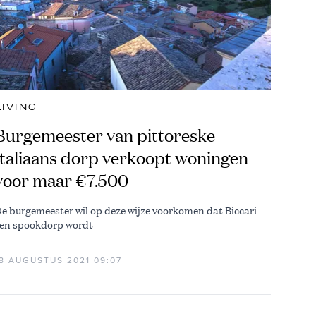
LIVING
Burgemeester van pittoreske
Italiaans dorp verkoopt woningen
voor maar €7.500
e burgemeester wil op deze wijze voorkomen dat Biccari
en spookdorp wordt
18 AUGUSTUS 2021 09:07