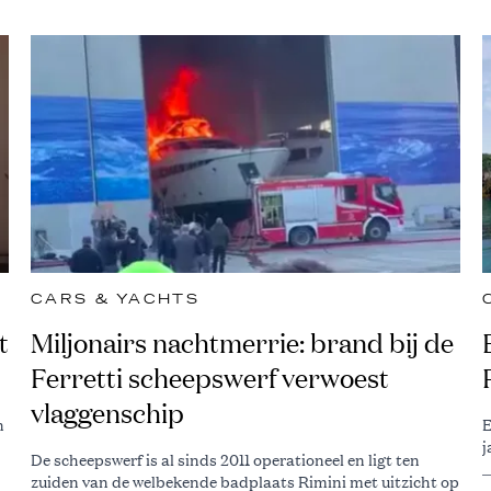
CARS & YACHTS
t
Miljonairs nachtmerrie: brand bij de
Ferretti scheepswerf verwoest
vlaggenschip
n
E
j
De scheepswerf is al sinds 2011 operationeel en ligt ten
zuiden van de welbekende badplaats Rimini met uitzicht op