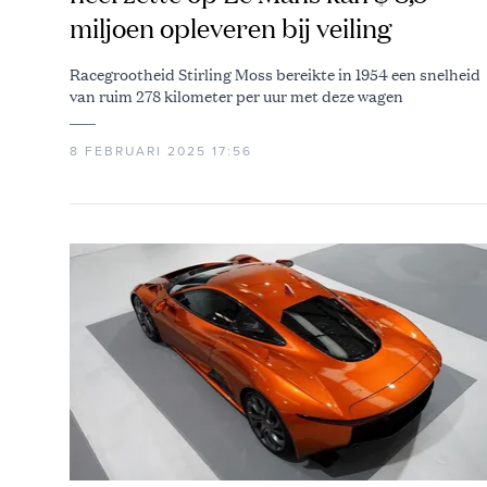
miljoen opleveren bij veiling
Racegrootheid Stirling Moss bereikte in 1954 een snelheid
van ruim 278 kilometer per uur met deze wagen
8 FEBRUARI 2025 17:56