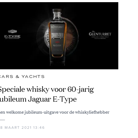
CARS & YACHTS
Speciale whisky voor 60-jarig
jubileum Jaguar E-Type
en welkome jubileum-uitgave voor de whiskyliefhebber
28 MAART 2021 13:46