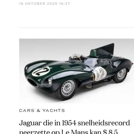
16 OKTOBER 2025 16:37
CARS & YACHTS
Jaguar die in 1954 snelheidsrecord
neerzette op Le Mans kan $ 8,5