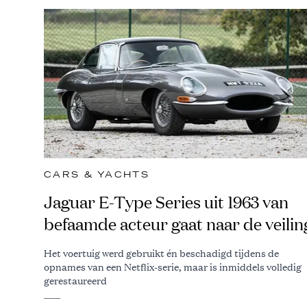
CARS & YACHTS
Jaguar E-Type Series uit 1963 van
befaamde acteur gaat naar de veilin
Het voertuig werd gebruikt én beschadigd tijdens de
opnames van een Netflix-serie, maar is inmiddels volledig
gerestaureerd