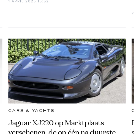
1 APRIL 2025 15:52
CARS & YACHTS
Jaguar XJ220 op Marktplaats
verschenen, de op één na duurste