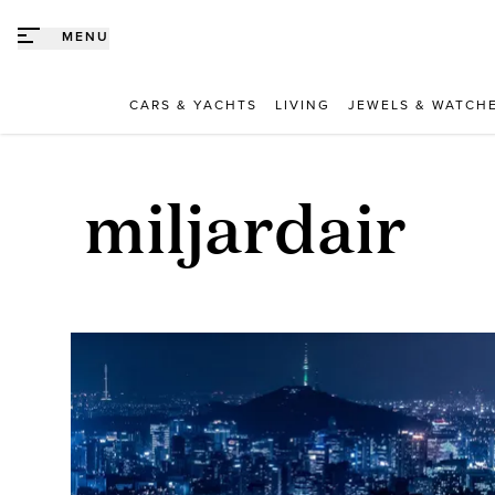
Direct naar content
MENU
CARS & YACHTS
LIVING
JEWELS & WATCH
miljardair