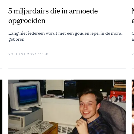
5 miljardairs die in armoede
opgroeiden
Lang niet iedereen wordt met een gouden lepel in de mond
G
geboren
a
23 JUNI 2021 11:50
2