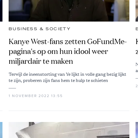
BUSINESS & SOCIETY
Kanye West-fans zetten GoFundMe-
pagina's op om hun idool weer
miljardair te maken
N
a
Terwijl de ineenstorting van Ye lijkt in volle gang bezig lijkt
te zijn, proberen zijn fans hem te hulp te schieten
1 NOVEMBER 2022 13:55