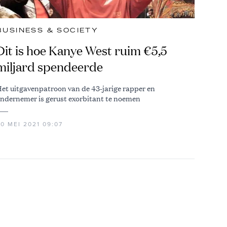
BUSINESS & SOCIETY
Dit is hoe Kanye West ruim €5,5
miljard spendeerde
et uitgavenpatroon van de 43-jarige rapper en
ndernemer is gerust exorbitant te noemen
0 MEI 2021 09:07