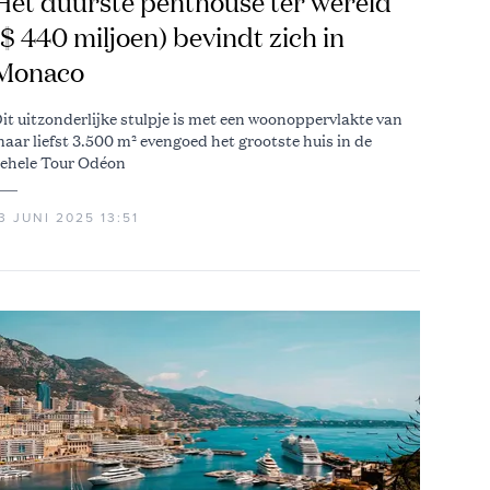
Het duurste penthouse ter wereld
($ 440 miljoen) bevindt zich in
Monaco
it uitzonderlijke stulpje is met een woonoppervlakte van
aar liefst 3.500 m² evengoed het grootste huis in de
ehele Tour Odéon
3 JUNI 2025 13:51