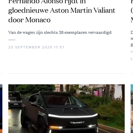
Fernando Alonso rijdt in
gloednieuwe Aston Martin Valiant
door Monaco
Van de wagen zijn slechts 38 exemplaren vervaardigd
D
m
g
20 SEPTEMBER 2025 17:57
1