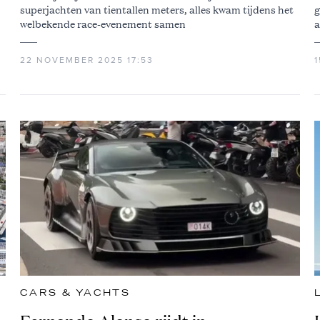
superjachten van tientallen meters, alles kwam tijdens het
g
welbekende race-evenement samen
a
22 NOVEMBER 2025 17:53
CARS & YACHTS