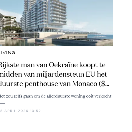
LIVING
Rijkste man van Oekraïne koopt te
midden van miljardensteun EU het
duurste penthouse van Monaco ($
550 miljoen)
et zou zelfs gaan om de allerduurste woning ooit verkocht
8 APRIL 2026 10:52