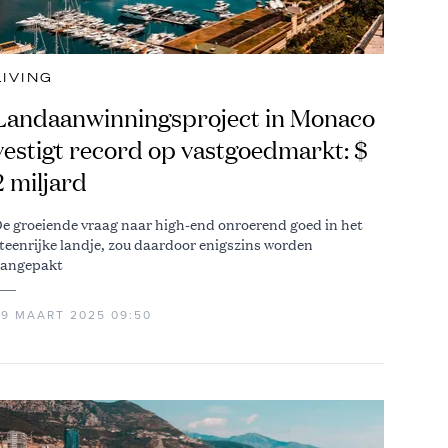
LIVING
Landaanwinningsproject in Monaco
vestigt record op vastgoedmarkt: $
2 miljard
e groeiende vraag naar high-end onroerend goed in het
teenrijke landje, zou daardoor enigszins worden
angepakt
29 MAART 2025 09:50