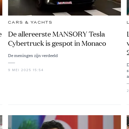
CARS & YACHTS
e
De allereerste MANSORY Tesla
Cybertruck is gespot in Monaco
De meningen zijn verdeeld
D
s
9 MEI 2025 15:54
a