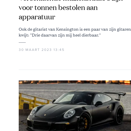
voor tonnen bestolen aan
apparatuur
Ook de gitarist van Kensington is een paar van zijn gitaren
kwijt: "Drie daarvan zijn mij heel dierbaar."
30 MAART 2023 13:45