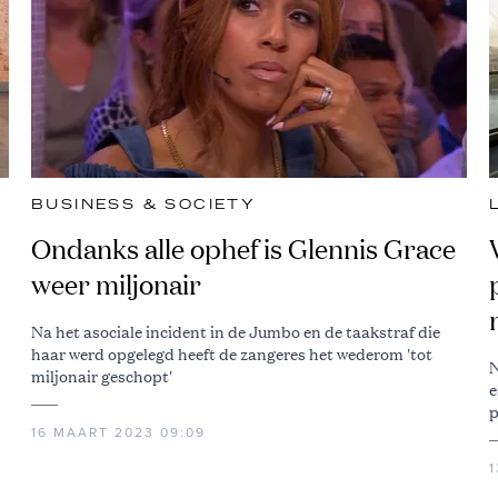
BUSINESS & SOCIETY
Ondanks alle ophef is Glennis Grace
weer miljonair
Na het asociale incident in de Jumbo en de taakstraf die
haar werd opgelegd heeft de zangeres het wederom 'tot
N
miljonair geschopt'
e
p
16 MAART 2023 09:09
1