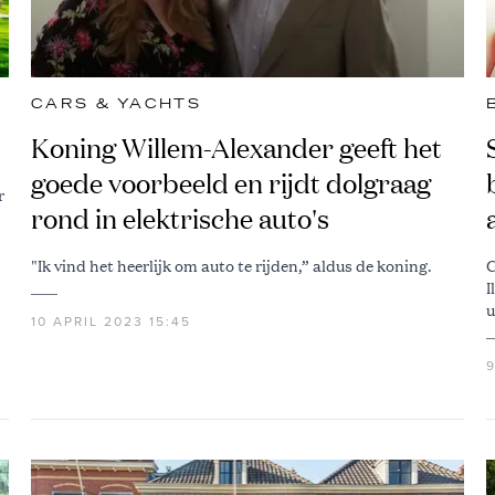
CARS & YACHTS
Koning Willem-Alexander geeft het
goede voorbeeld en rijdt dolgraag
r
rond in elektrische auto's
"Ik vind het heerlijk om auto te rijden,” aldus de koning.
G
I
u
10 APRIL 2023 15:45
9