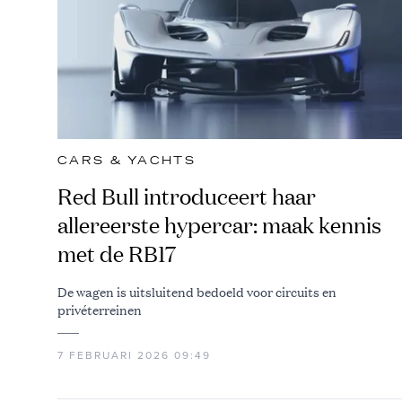
CARS & YACHTS
Red Bull introduceert haar
allereerste hypercar: maak kennis
met de RB17
De wagen is uitsluitend bedoeld voor circuits en
privéterreinen
7 FEBRUARI 2026 09:49