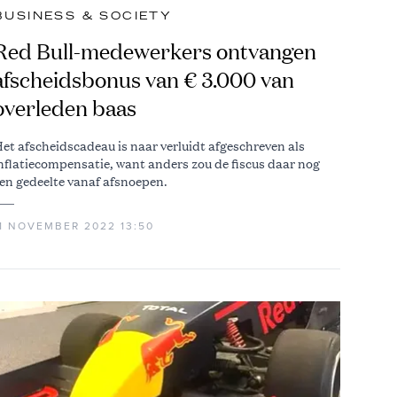
BUSINESS & SOCIETY
Red Bull-medewerkers ontvangen
afscheidsbonus van € 3.000 van
overleden baas
et afscheidscadeau is naar verluidt afgeschreven als
nflatiecompensatie, want anders zou de fiscus daar nog
en gedeelte vanaf afsnoepen.
11 NOVEMBER 2022 13:50