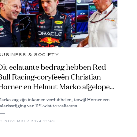
BUSINESS & SOCIETY
Dit eclatante bedrag hebben Red
Bull Racing-coryfeeën Christian
Horner en Helmut Marko afgelopen
jaar opgestreken
arko zag zijn inkomen verdubbelen, terwijl Horner een
alarisstijging van 11% wist te realiseren
23 NOVEMBER 2024 13:49