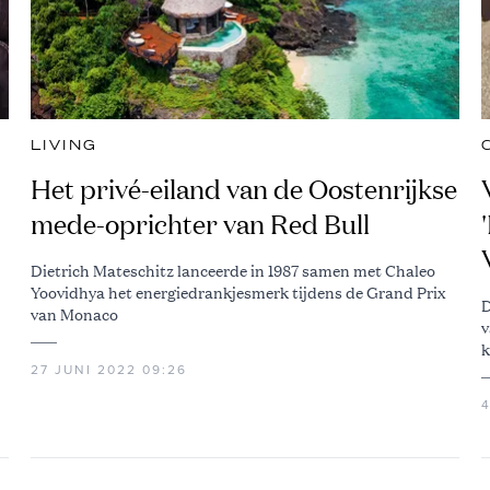
LIVING
Het privé-eiland van de Oostenrijkse
mede-oprichter van Red Bull
Dietrich Mateschitz lanceerde in 1987 samen met Chaleo
Yoovidhya het energiedrankjesmerk tijdens de Grand Prix
D
van Monaco
v
k
27 JUNI 2022 09:26
4