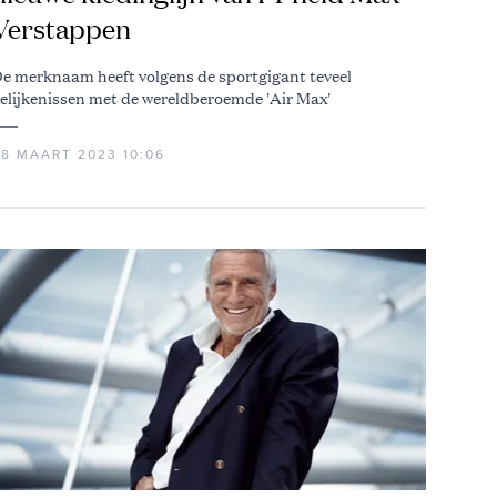
Verstappen
e merknaam heeft volgens de sportgigant teveel
elijkenissen met de wereldberoemde 'Air Max'
28 MAART 2023 10:06