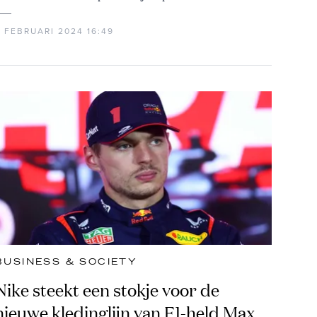
6 FEBRUARI 2024 16:49
BUSINESS & SOCIETY
Nike steekt een stokje voor de
nieuwe kledinglijn van F1-held Max