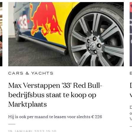
CARS & YACHTS
Max Verstappen '33' Red Bull-
bedrijfsbus staat te koop op
Marktplaats
D
o
Hij is ook per maand te leasen voor slechts € 226
V
19 JANUARI 2022 15:10