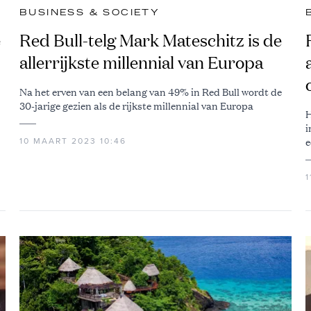
BUSINESS & SOCIETY
e
Red Bull-telg Mark Mateschitz is de
allerrijkste millennial van Europa
Na het erven van een belang van 49% in Red Bull wordt de
30-jarige gezien als de rijkste millennial van Europa
H
i
e
10 MAART 2023 10:46