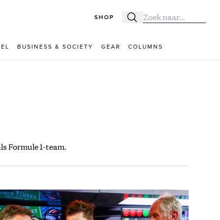
SHOP
Zoeken
Zoek naar:
VEL
BUSINESS & SOCIETY
GEAR
COLUMNS
ls Formule 1-team.