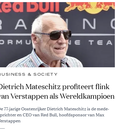
BUSINESS & SOCIETY
Dietrich Mateschitz profiteert flink
van Verstappen als Wereldkampioen
e 77-jarige Oostenrijker Dietrich Mateschitz is de mede-
prichter en CEO van Red Bull, hoofdsponsor van Max
erstappen