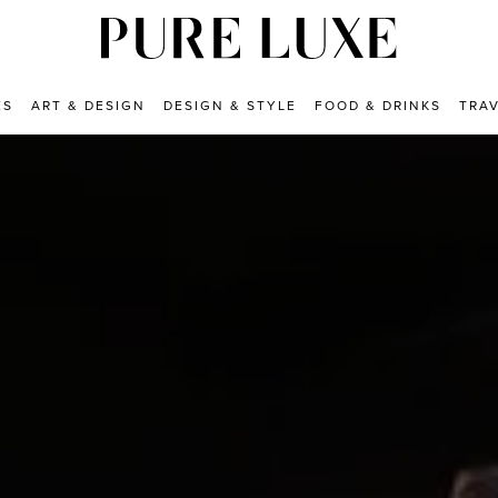
ES
ART & DESIGN
DESIGN & STYLE
FOOD & DRINKS
TRA