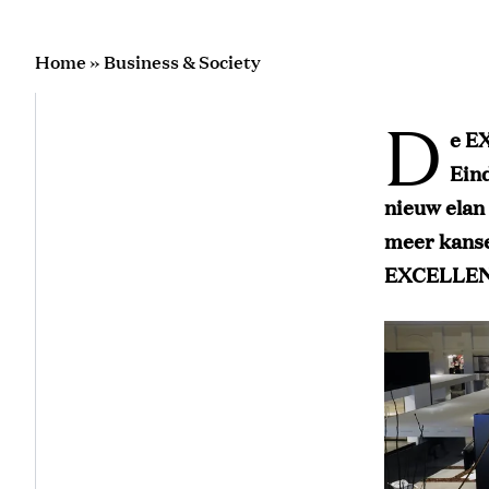
Home
»
Business & Society
D
e E
Eind
nieuw elan
meer kanse
EXCELLENT 