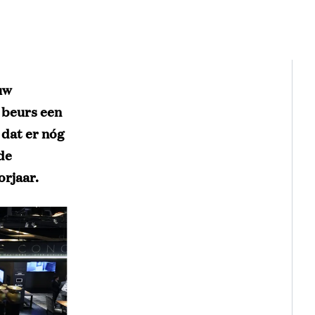
uw
 beurs een
 dat er nóg
de
rjaar.