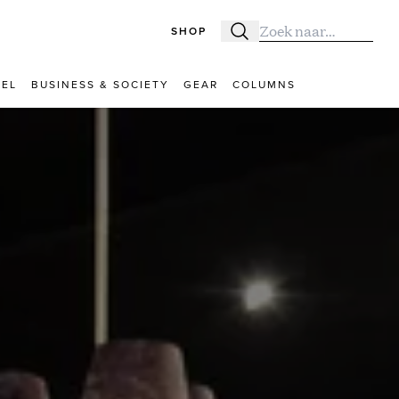
SHOP
Zoeken
Zoek naar:
VEL
BUSINESS & SOCIETY
GEAR
COLUMNS