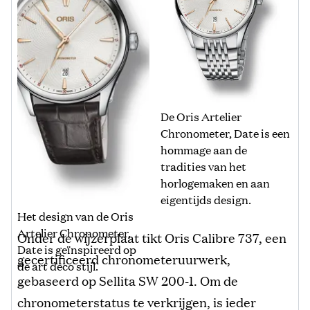
De Oris Artelier
Chronometer, Date is een
hommage aan de
tradities van het
horlogemaken en aan
eigentijds design.
Het design van de Oris
Artelier Chronometer,
Onder de wijzerplaat tikt Oris Calibre 737, een
Date is geïnspireerd op
gecertificeerd chronometeruurwerk,
de art deco stijl.
gebaseerd op Sellita SW 200-1. Om de
chronometerstatus te verkrijgen, is ieder