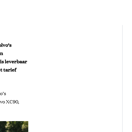
olvo’s
en
is leverbaar
t tarief
o’s
lvo XC90,