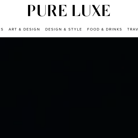
ES
ART & DESIGN
DESIGN & STYLE
FOOD & DRINKS
TRA