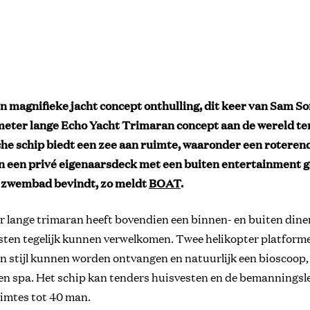
magnifieke jacht concept onthulling, dit keer van Sam So
 meter lange Echo Yacht Trimaran concept aan de wereld te
che schip biedt een zee aan ruimte, waaronder een rotere
n een privé eigenaarsdeck met een buiten entertainment 
n zwembad bevindt, zo meldt
BOAT
.
r lange trimaran heeft bovendien een binnen- en buiten diner
sten tegelijk kunnen verwelkomen. Twee helikopter platfor
in stijl kunnen worden ontvangen en natuurlijk een bioscoop
 en spa. Het schip kan tenders huisvesten en de bemannings
uimtes tot 40 man.