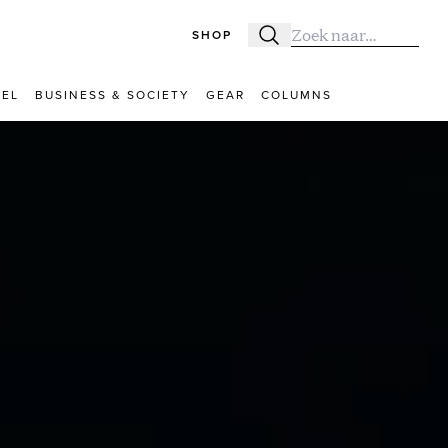
SHOP
Zoeken
Zoek naar:
VEL
BUSINESS & SOCIETY
GEAR
COLUMNS