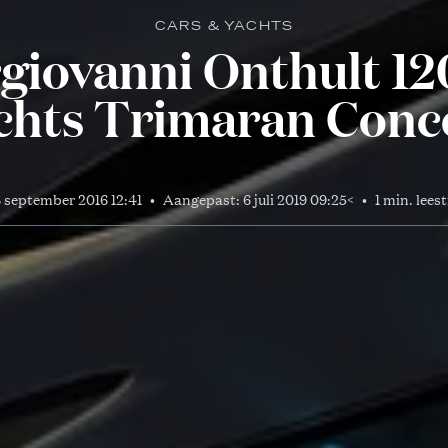
CARS & YACHTS
giovanni Onthult 1
chts Trimaran Conc
 september 2016 12:41
•
Aangepast:
6 juli 2019 09:25
<
•
1 min. leest