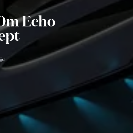
20m Echo
ept
ijd