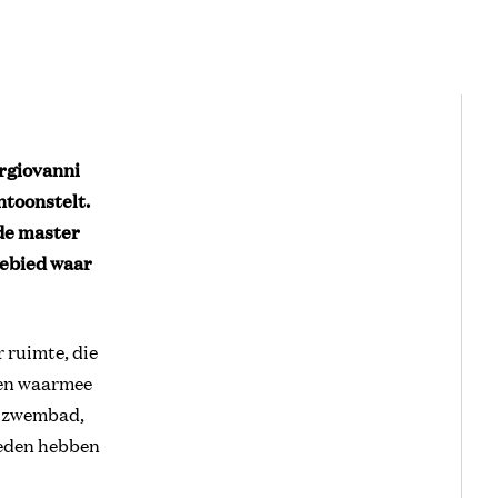
rgiovanni
ntoonstelt.
nde master
gebied waar
 ruimte, die
men waarmee
, zwembad,
leden hebben