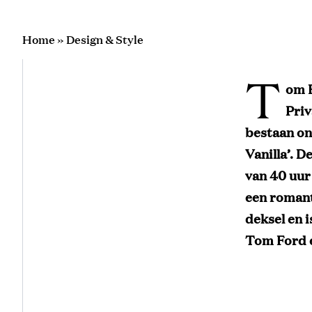
Home
»
Design & Style
T
om F
Priv
bestaan on
Vanilla’. 
van 40 uur
een romant
deksel en i
Tom Ford e