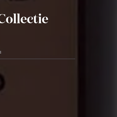
ollectie
d