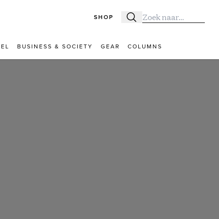
SHOP
Zoeken
Zoek naar:
VEL
BUSINESS & SOCIETY
GEAR
COLUMNS