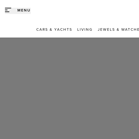
Direct naar content
MENU
CARS & YACHTS
LIVING
JEWELS & WATCH