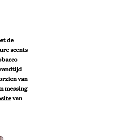
et de
ture scents
Tobacco
randtijd
orzien van
en messing
site
van