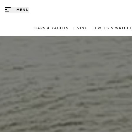
Direct naar content
MENU
CARS & YACHTS
LIVING
JEWELS & WATCH