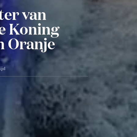
ter van
xe Koning
n Oranje
ijd