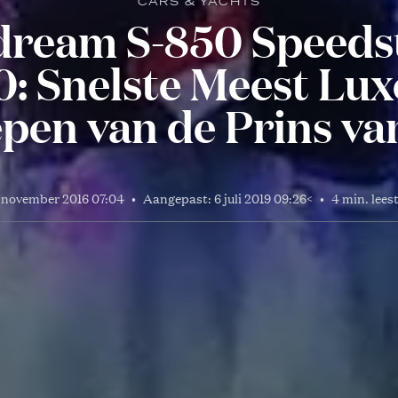
CARS & YACHTS
ream S-850 Speeds
: Snelste Meest Lu
epen van de Prins va
 november 2016 07:04
•
Aangepast:
6 juli 2019 09:26
<
•
4 min. leest