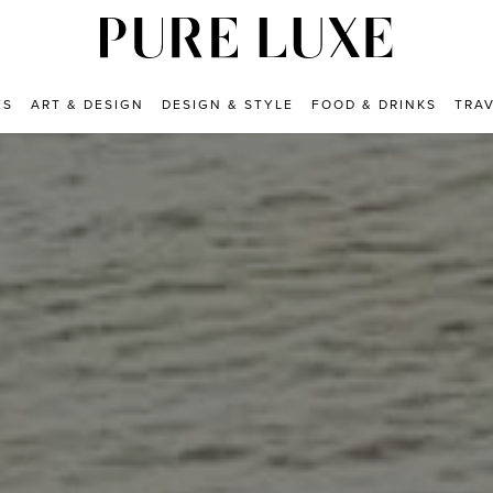
ES
ART & DESIGN
DESIGN & STYLE
FOOD & DRINKS
TRA