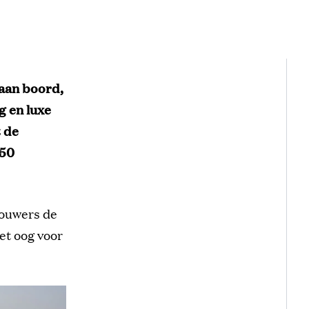
 aan boord,
g en luxe
t de
850
bouwers de
et oog voor