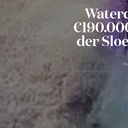
Waterd
€190.000
der Slo
25