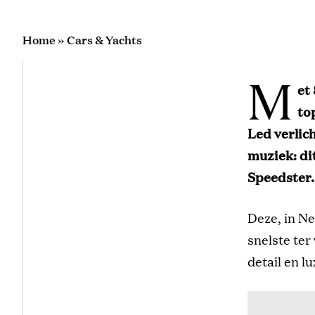
Home
»
Cars & Yachts
M
et
to
Led verlic
muziek: di
Speedster.
Deze, in N
snelste ter
detail en lu