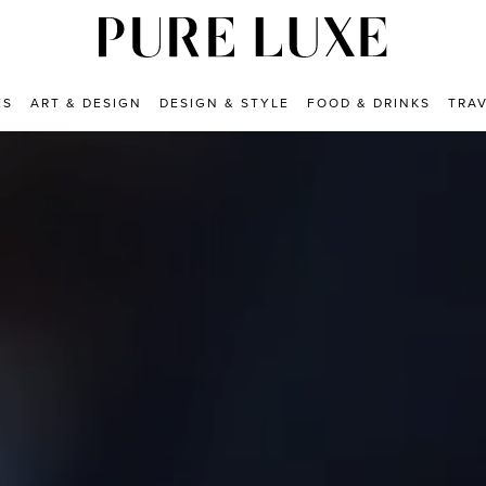
ES
ART & DESIGN
DESIGN & STYLE
FOOD & DRINKS
TRA