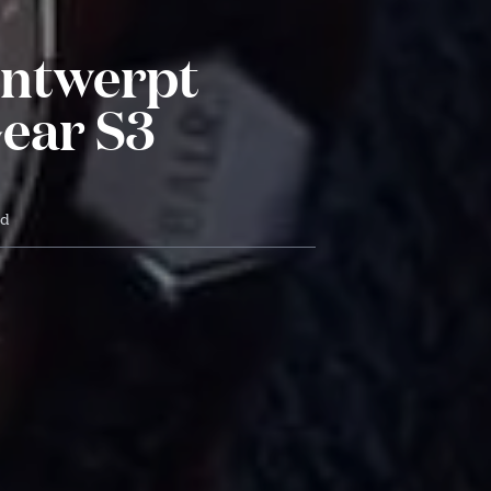
Ontwerpt
ear S3
jd