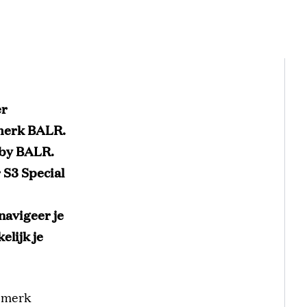
er
emerk BALR.
 by BALR.
 S3 Special
navigeer je
elijk je
lemerk