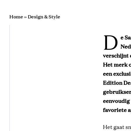
Home
»
Design & Style
D
e S
Ned
verschijnt
Het merk o
een exclus
Edition De
gebruikser
eenvoudig 
favoriete 
Het gaat sn