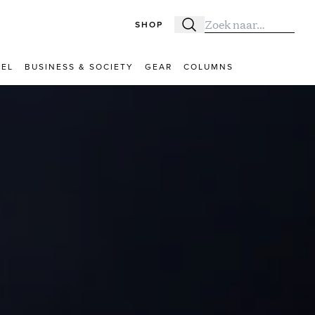
SHOP
Zoeken
Zoek naar:
VEL
BUSINESS & SOCIETY
GEAR
COLUMNS