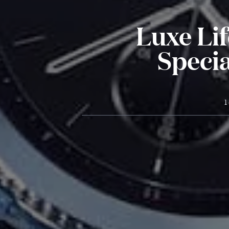
Luxe Li
Speci
1