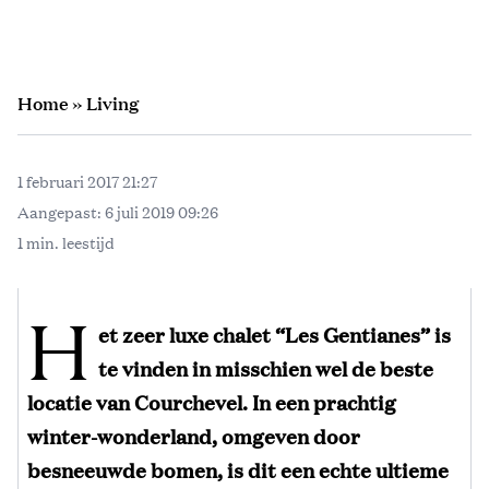
Home
»
Living
1 februari 2017 21:27
Aangepast:
6 juli 2019 09:26
1 min. leestijd
H
et zeer luxe c
halet “Les Gentianes”
is
te vinden in misschien wel de beste
locatie van Courchevel. In een prachtig
winter-wonderland, omgeven door
besneeuwde bomen, is dit een echte ultieme