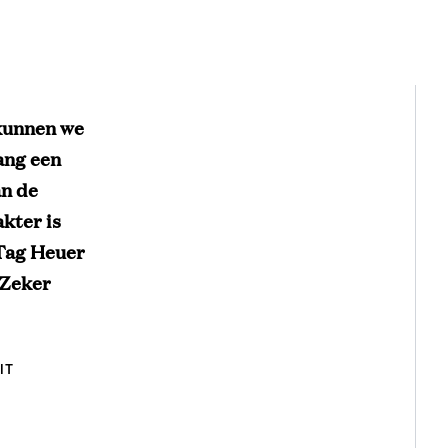
 kunnen we
ang een
an de
kter is
 Tag Heuer
 Zeker
IT