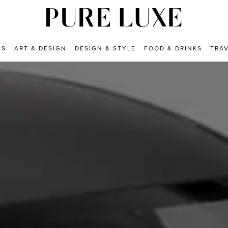
ES
ART & DESIGN
DESIGN & STYLE
FOOD & DRINKS
TRA