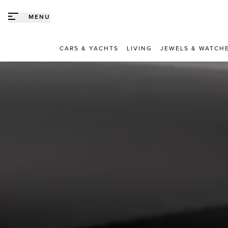
Direct naar content
MENU
CARS & YACHTS
LIVING
JEWELS & WATCH