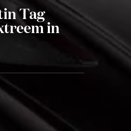
tin Tag
xtreem in