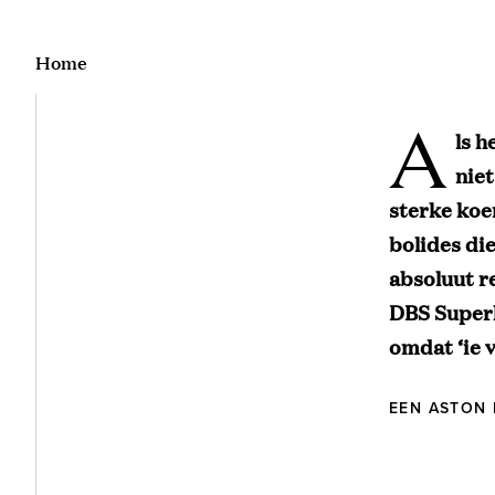
Home
A
ls h
niet
sterke koer
bolides di
absoluut r
DBS Superl
omdat ‘ie v
EEN ASTON 