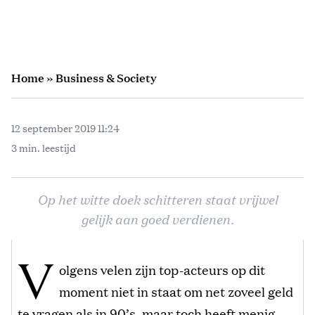
Home
»
Business & Society
12 september 2019 11:24
3 min. leestijd
Op het witte doek schitteren staat vrijwel
gelijk aan goed verdienen.
V
olgens velen zijn top-acteurs op dit
moment niet in staat om net zoveel geld
te vragen als in 90’s, maar toch heeft menig