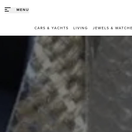
Direct naar content
MENU
CARS & YACHTS
LIVING
JEWELS & WATCH