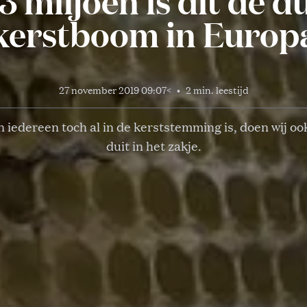
3 miljoen is dit de d
kerstboom in Europ
27 november 2019 09:07
<
•
2 min. leestijd
 iedereen toch al in de kerststemming is, doen wij oo
duit in het zakje.