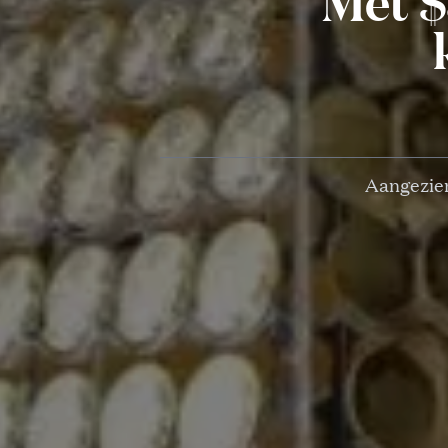
Met $
Aangezien