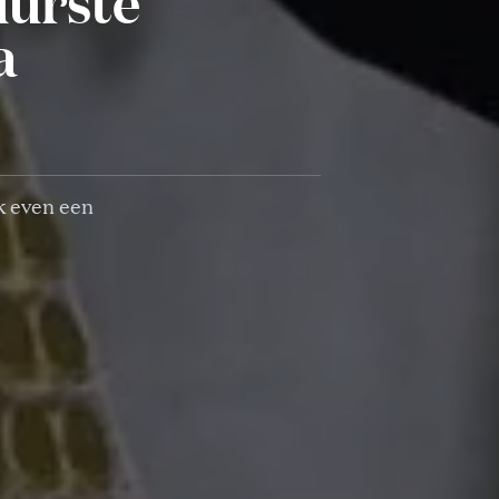
uurste
a
k even een