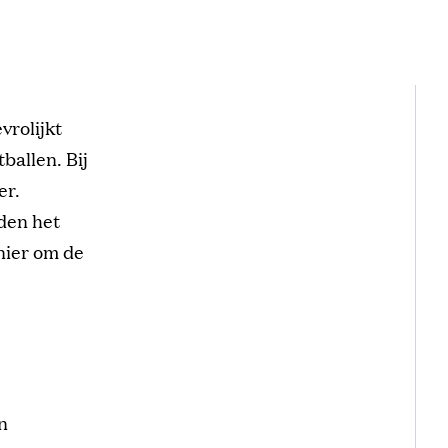
vrolijkt
ballen. Bij
er.
uden het
anier om de
n