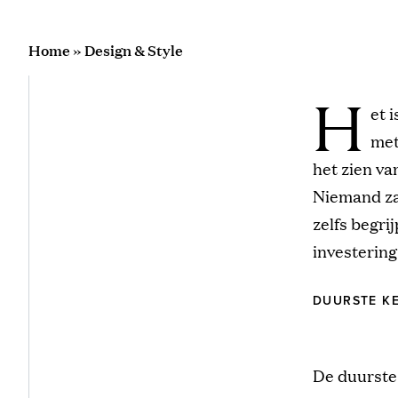
Home
»
Design & Style
H
et 
met
het zien va
Niemand zal
zelfs begri
investering 
DUURSTE K
De duurste