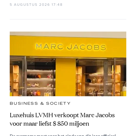
5 AUGUSTUS 2026 17:48
BUSINESS & SOCIETY
Luxehuis LVMH verkoopt Marc Jacobs
voor maar liefst $ 850 miljoen
De overname moet voor het einde van dit jaar officieel