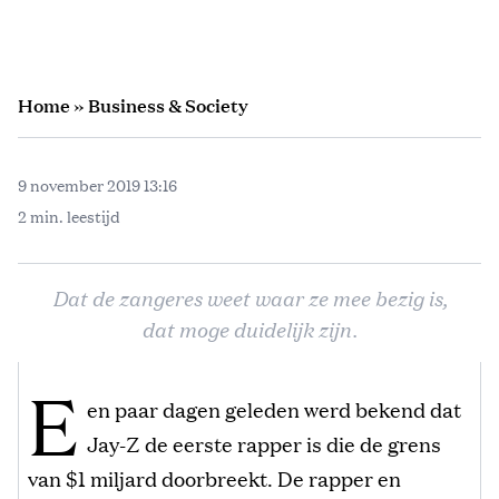
Home
»
Business & Society
9 november 2019 13:16
2 min. leestijd
Dat de zangeres weet waar ze mee bezig is,
dat moge duidelijk zijn.
E
en paar dagen geleden werd bekend dat
Jay-Z de eerste rapper is die de grens
van $1 miljard doorbreekt. De rapper en