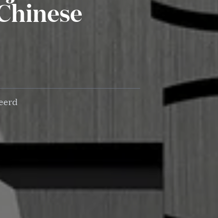
 Chinese
eerd