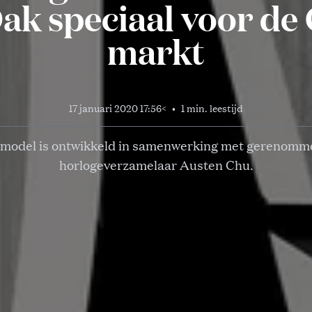
ak speciaal voor de
markt
17 januari 2020 17:56
<
•
1 min. leestijd
 model is ontwikkeld in samenwerking met gerenomm
horlogeverzamelaar Austen Chu.