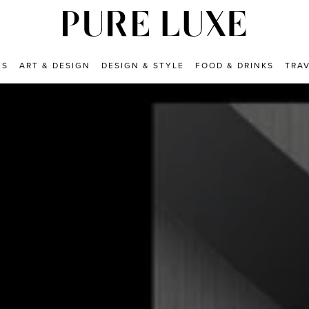
ES
ART & DESIGN
DESIGN & STYLE
FOOD & DRINKS
TRA