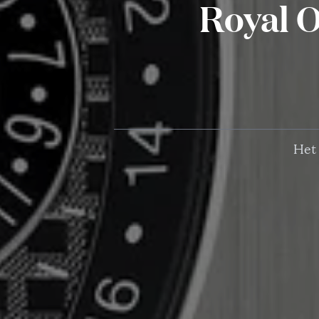
Royal O
Het