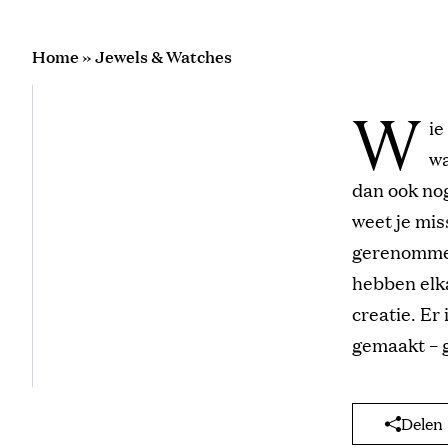
Home
»
Jewels & Watches
W
ie
wa
dan ook no
weet je mis
gerenommee
hebben elk
creatie. Er
gemaakt – g
Delen