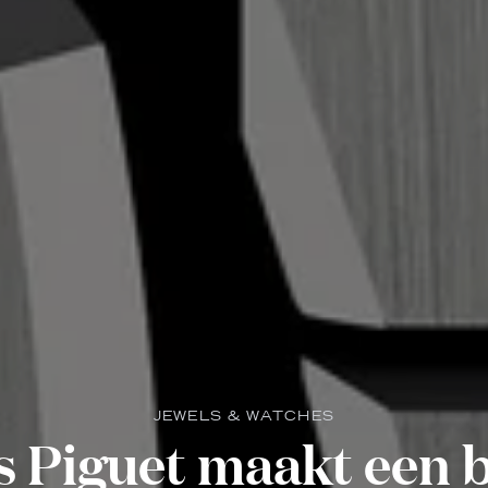
JEWELS & WATCHES
 Piguet maakt een b