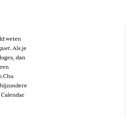
eld weten
guet
. Als je
loges, dan
 een
n Chu
 bijzondere
l Calendar