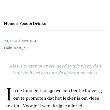
Home
»
Food & Drinks
23 januari 2020 15:43
1 min. leestijd
Als we praten over een goed stukje vlees, dan
is dit toch wel een van de lijstaanvoerders.
I
n de huidige tijd zijn we een beetje huiverig
om te promoten dat het lekker is om vlees
te eten. Voor je ’t weet krijg je allerlei