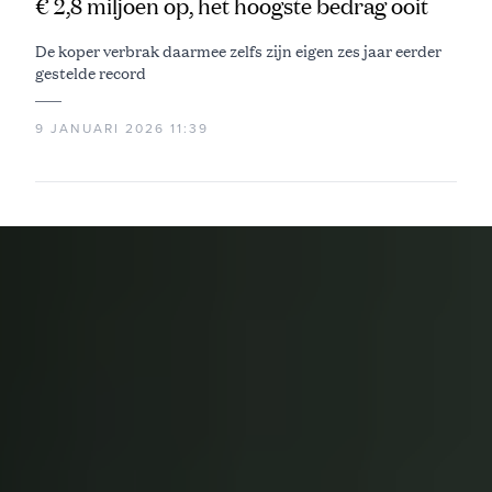
€ 2,8 miljoen op, het hoogste bedrag ooit
De koper verbrak daarmee zelfs zijn eigen zes jaar eerder
gestelde record
9 JANUARI 2026 11:39