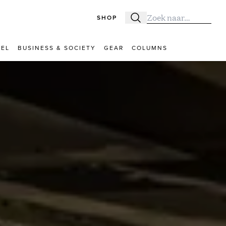
SHOP
Zoeken
Zoek naar:
VEL
BUSINESS & SOCIETY
GEAR
COLUMNS