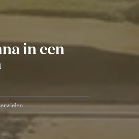
na in een
n
terwielen