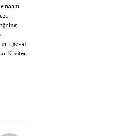
 de naam
deze
hijning
n
in ‘t geval
aar Novitec