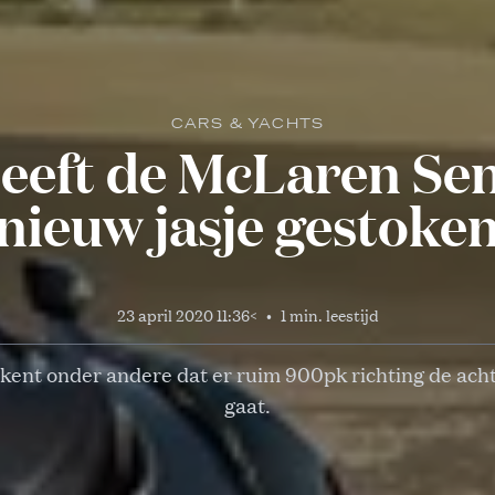
CARS & YACHTS
heeft de McLaren Sen
nieuw jasje gestoke
23 april 2020 11:36
<
•
1 min. leestijd
kent onder andere dat er ruim 900pk richting de ach
gaat.