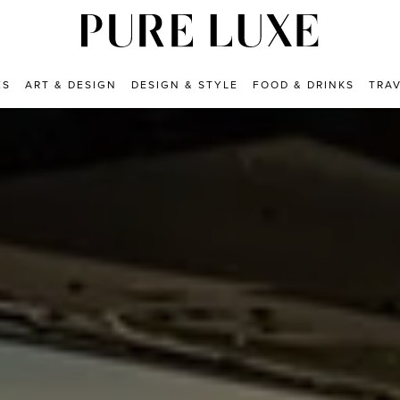
ES
ART & DESIGN
DESIGN & STYLE
FOOD & DRINKS
TRA