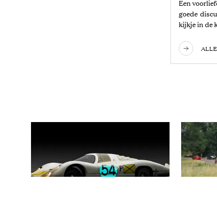
Een voorlie
goede discu
kijkje in d
ALLE
CARS & YACHTS
CARS &