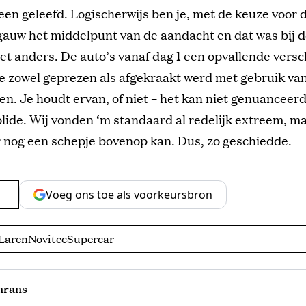
een geleefd. Logischerwijs ben je, met de keuze voor
 gauw het middelpunt van de aandacht en dat was bij 
t anders. De auto’s vanaf dag 1 een opvallende versc
e zowel geprezen als afgekraakt werd met gebruik va
en. Je houdt ervan, of niet – het kan niet genuanceerd 
lide. Wij vonden ‘m standaard al redelijk extreem, m
r nog een schepje bovenop kan. Dus, zo geschiedde.
Voeg ons toe als voorkeursbron
Laren
Novitec
Supercar
hrans