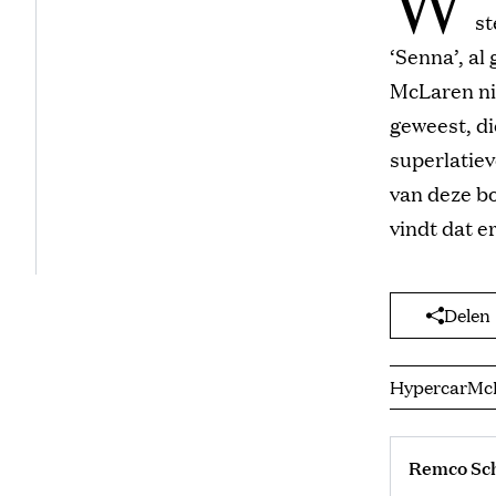
st
‘Senna’, al
McLaren nie
geweest, di
superlatiev
van deze bo
vindt dat e
Delen
Hypercar
Mc
Remco Sc