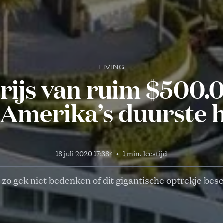
LIVING
rijs van ruim $500.
 Amerika’s duurste 
18 juli 2020 17:38
<
•
1 min. leestijd
 zo gek niet bedenken of dit gigantische optrekje besc