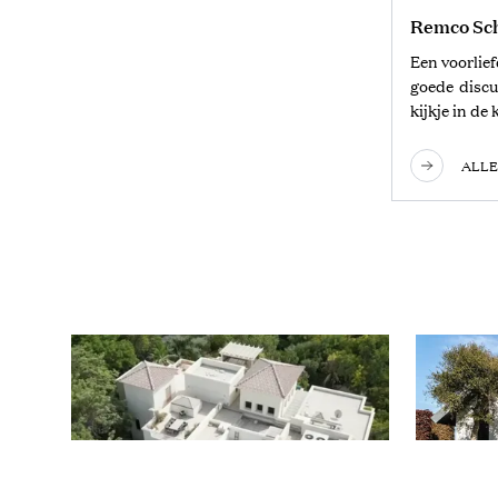
Remco Sc
Een voorlie
goede discu
kijkje in d
ALLE
VIDE