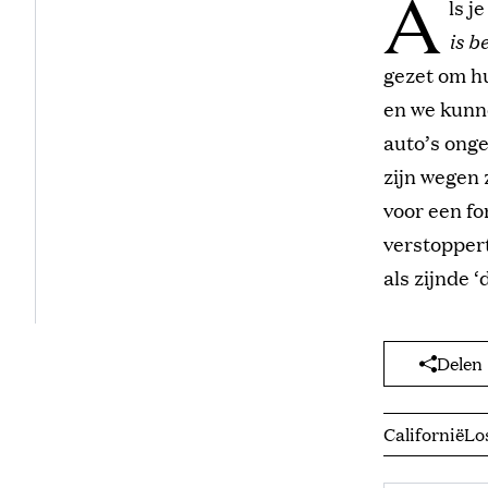
A
ls j
is b
gezet om hu
en we kunne
auto’s onge
zijn wegen
voor een fo
verstoppert
als zijnde 
Delen
Californië
Lo