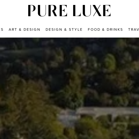
ES
ART & DESIGN
DESIGN & STYLE
FOOD & DRINKS
TRA