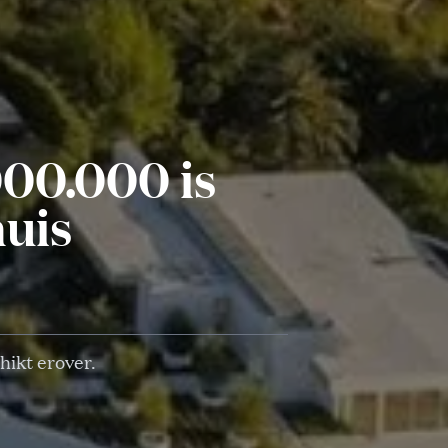
000.000 is
huis
hikt erover.