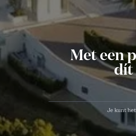
Met een p
dít
Je kunt het