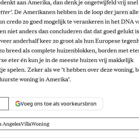
e denkt aan Amerika, dan denk je ongetwijfeld vrij sne
etter’
. De Amerikanen hebben in de loop der jaren alle
n credo zo goed mogelijk te verankeren in het DNA va
n niet anders dan concluderen dat dat goed gelukt is.
veer anderhalf keer zo groot als hun Europese tegen
 zo breed als complete huizenblokken, borden met et
rse eter én kun je in de meeste huizen vrij makkelijk
je spelen. Zeker als we ’t hebben over deze woning,
‘duurste woning in Amerika’.
Voeg ons toe als voorkeursbron
s Angeles
Villa
Woning