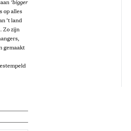
l aan
‘bigger
s op alles
n ’t land
 Zo zijn
hangers,
en gemaakt
 bestempeld