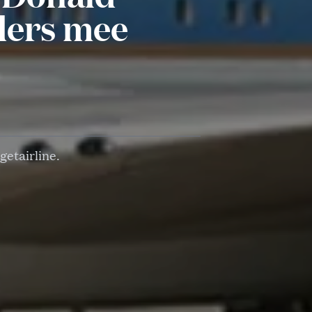
ders mee
etairline.