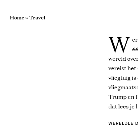
Home
»
Travel
W
er
éé
wereld over
vereist het
vliegtuig i
vliegmaats
Trump en Po
dat lees je 
WERELDLEID