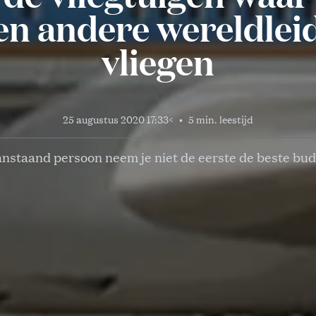
n andere wereldlei
vliegen
25 augustus 2020 17:33
<
•
5 min. leestijd
anstaand persoon neem je niet de eerste de beste budg