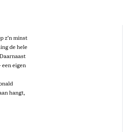
op z’n minst
ning de hele
. Daarnaast
– een eigen
Donald
aan hangt,