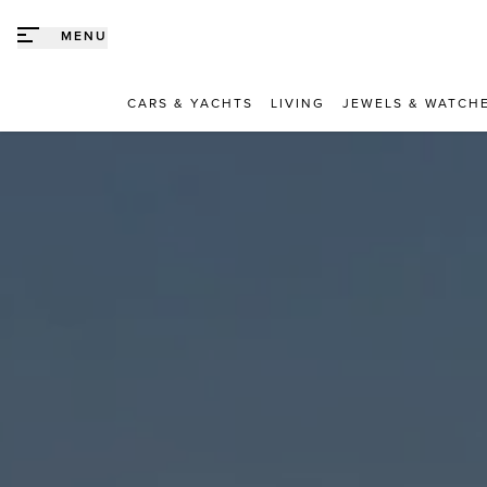
Direct naar content
MENU
CARS & YACHTS
LIVING
JEWELS & WATCH