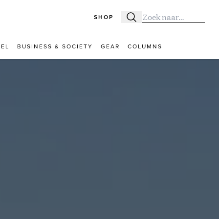
SHOP
Zoeken
Zoek naar:
VEL
BUSINESS & SOCIETY
GEAR
COLUMNS