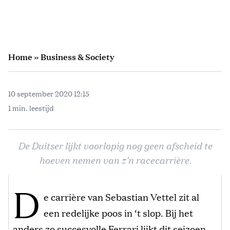
Home
»
Business & Society
10 september 2020 12:15
1 min. leestijd
De Duitser lijkt voorlopig nog geen afscheid te
hoeven nemen van z'n racecarrière.
D
e carrière van Sebastian Vettel zit al
een redelijke poos in ‘t slop. Bij het
anders zo succesvolle Ferrari lijkt dit seizoen