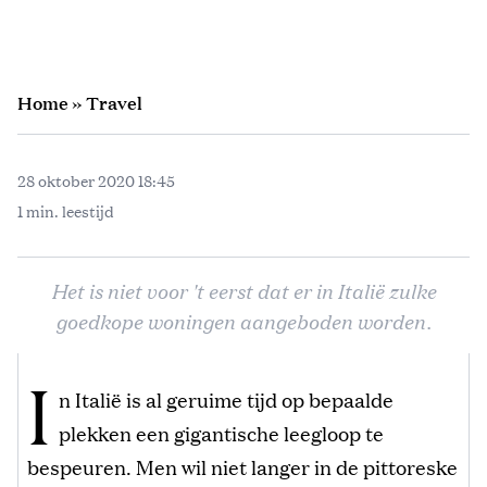
Home
»
Travel
28 oktober 2020 18:45
1 min. leestijd
Het is niet voor 't eerst dat er in Italië zulke
goedkope woningen aangeboden worden.
I
n Italië is al geruime tijd op bepaalde
plekken een gigantische leegloop te
bespeuren. Men wil niet langer in de pittoreske