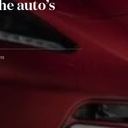
che auto’s
en