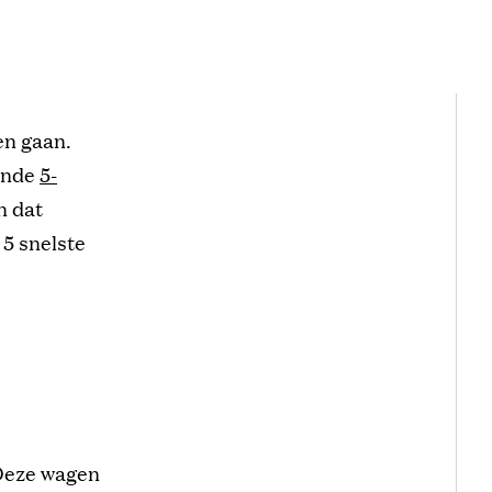
en gaan.
lende
5-
n dat
 5 snelste
 Deze wagen