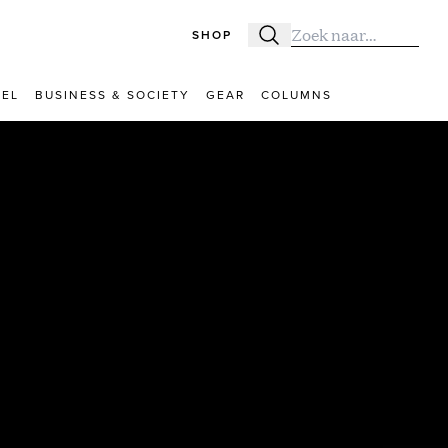
SHOP
Zoeken
Zoek naar:
VEL
BUSINESS & SOCIETY
GEAR
COLUMNS