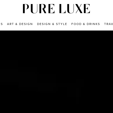
ES
ART & DESIGN
DESIGN & STYLE
FOOD & DRINKS
TRA