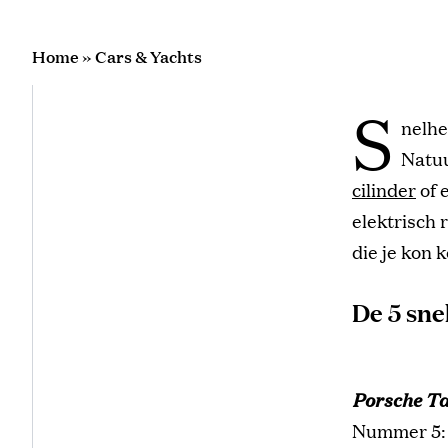
Home
»
Cars & Yachts
S
nelhe
Natuu
cilinder
of 
elektrisch 
die je kon 
De 5 sne
Porsche T
Nummer 5: 