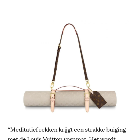
“Meditatief rekken krijgt een strakke buiging
met de Louis Vuitton yogamat. Het wordt