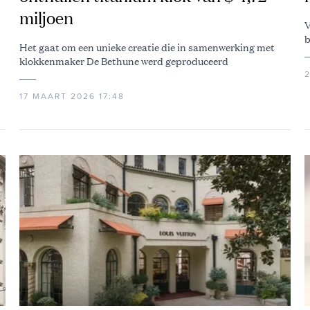
miljoen
V
b
Het gaat om een unieke creatie die in samenwerking met
klokkenmaker De Bethune werd geproduceerd
2
17 MAART 2026 17:48