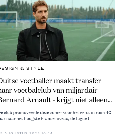
DESIGN & STYLE
Duitse voetballer maakt transfer
naar voetbalclub van miljardair
Bernard Arnault - krijgt niet alleen
vet salaris, maar wordt ook model
e club promoveerde deze zomer voor het eerst in ruim 40
voor Louis Vuitton
aar naar het hoogste Franse niveau, de Ligue 1
25 AUGUSTUS 2025 10:44