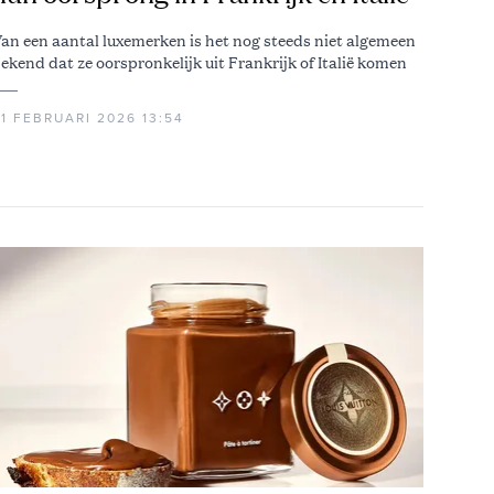
an een aantal luxemerken is het nog steeds niet algemeen
ekend dat ze oorspronkelijk uit Frankrijk of Italië komen
1 FEBRUARI 2026 13:54