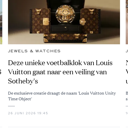
JEWELS & WATCHES
Deze unieke voetbalklok van Louis
6
Vuitton gaat naar een veiling van
Sotheby's
De exclusieve creatie draagt de naam 'Louis Vuitton Unity
B
Time Object'
s
26 JUNI 2026 19:45
1