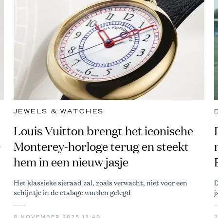
JEWELS & WATCHES
Louis Vuitton brengt het iconische
0
Monterey-horloge terug en steekt
hem in een nieuw jasje
Het klassieke sieraad zal, zoals verwacht, niet voor een
D
schijntje in de etalage worden gelegd
j
8 NOVEMBER 2025 13:49