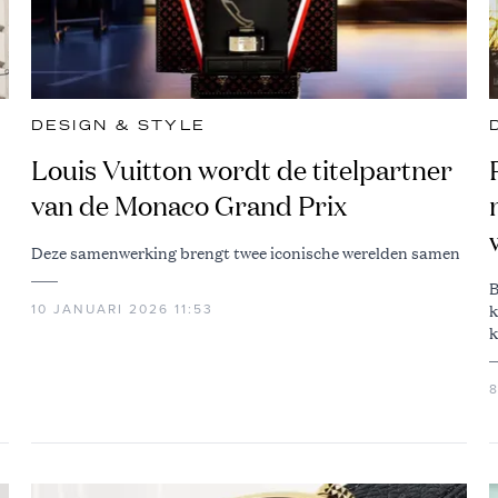
DESIGN & STYLE
Louis Vuitton wordt de titelpartner
van de Monaco Grand Prix
Deze samenwerking brengt twee iconische werelden samen
B
k
10 JANUARI 2026 11:53
k
t
8