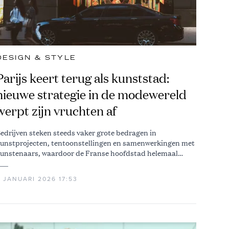
DESIGN & STYLE
Parijs keert terug als kunststad:
nieuwe strategie in de modewereld
werpt zijn vruchten af
edrijven steken steeds vaker grote bedragen in
unstprojecten, tentoonstellingen en samenwerkingen met
unstenaars, waardoor de Franse hoofdstad helemaal
erug is
 JANUARI 2026 17:53