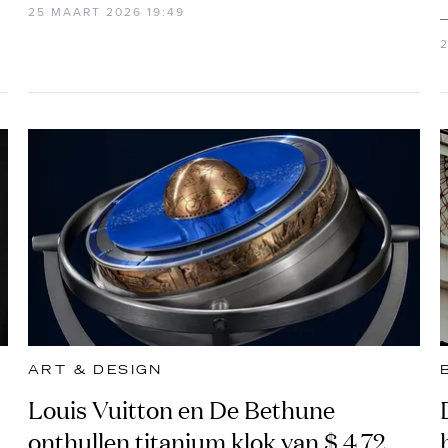
25 MAART 2026 19:49
ART & DESIGN
Louis Vuitton en De Bethune
onthullen titanium klok van $ 4,72