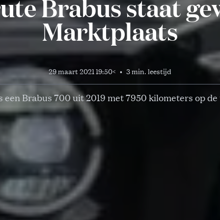
ute Brabus staat g
Marktplaats
29 maart 2021 19:50
<
•
3 min. leestijd
s een Brabus 700 uit 2019 met 7950 kilometers op de 