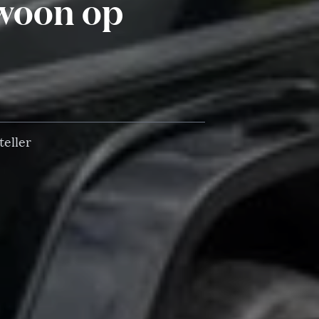
ewoon op
teller