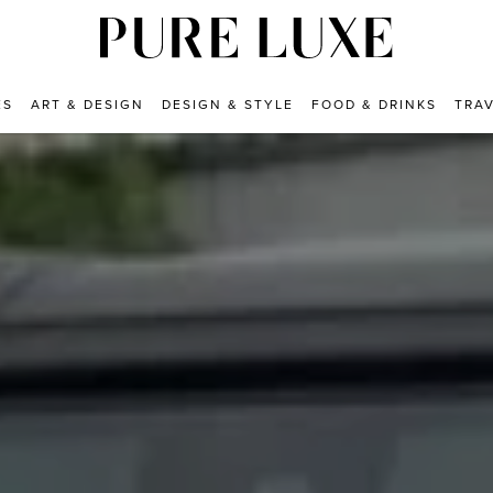
ES
ART & DESIGN
DESIGN & STYLE
FOOD & DRINKS
TRA