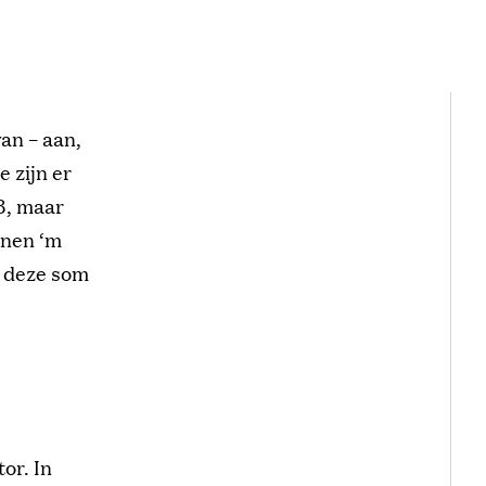
van – aan,
 zijn er
3, maar
nnen ‘m
r deze som
or. In