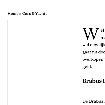
Home
»
Cars & Yachts
W
el
ma
wel degelij
gaat nu doo
overkopen v
geld.
Brabus 
De Brabus 