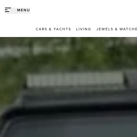
Direct naar content
MENU
CARS & YACHTS
LIVING
JEWELS & WATCH