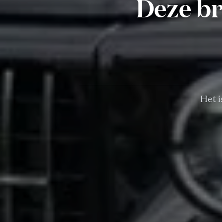
Deze br
Het i