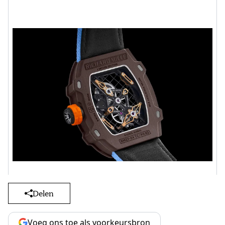
Delen
Voeg ons toe als voorkeursbron