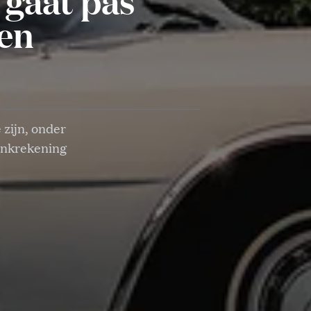
gaat pas
oen
 zijn, onder
bankrekening