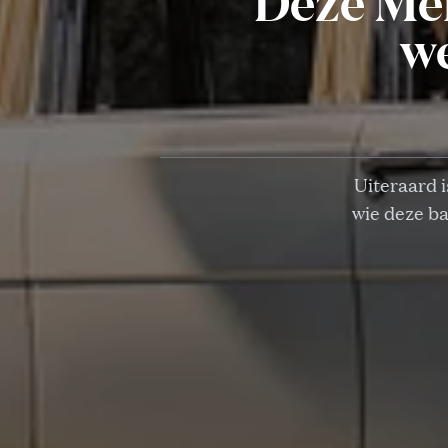
Deze Me
we
Uiteraard i
wie deze ba