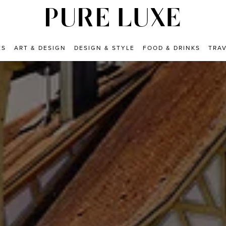
ES
ART & DESIGN
DESIGN & STYLE
FOOD & DRINKS
TRA