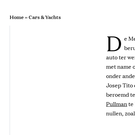
Home
»
Cars & Yachts
D
e Me
beru
auto ter we
met name o
onder ande
Josep Tito 
beroemd te 
Pullman
te
nullen, zoal