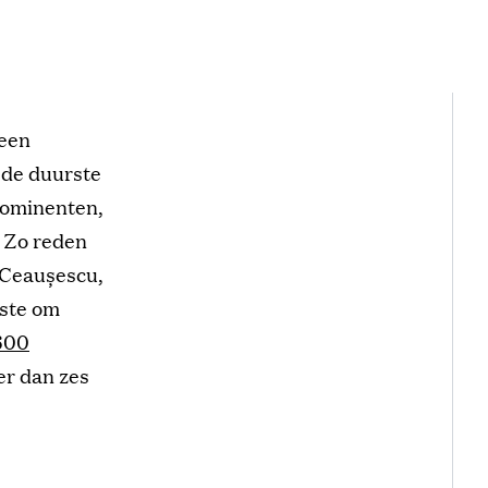
 een
d de duurste
prominenten,
. Zo reden
 Ceaușescu,
iste om
600
er dan zes