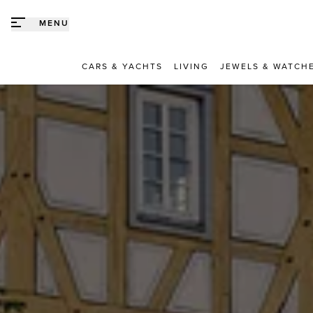
Direct naar content
MENU
CARS & YACHTS
LIVING
JEWELS & WATCH