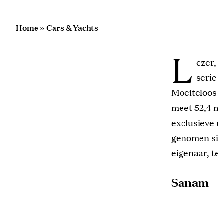
Home
»
Cars & Yachts
L
ezer,
serie
Moeiteloos 
meet 52,4 m
exclusieve 
genomen sin
eigenaar, t
Sanam