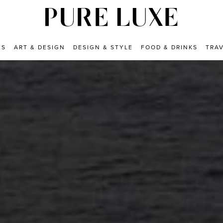
ES
ART & DESIGN
DESIGN & STYLE
FOOD & DRINKS
TRA