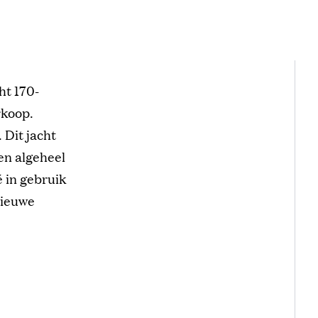
ht 170-
rkoop.
 Dit jacht
en algeheel
é in gebruik
nieuwe