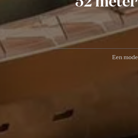
52 meter 
Een moder