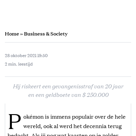
Home
»
Business & Society
28 oktober 2021 19:50
2 min. leestijd
Hij riskeert een gevangenisstraf van 20 jaar
en een geldboete van $ 250.000
P
okémon is immens populair over de hele
wereld, ook al werd het decennia terug
bedacht. Als jij nog wat kaarten op je zolder