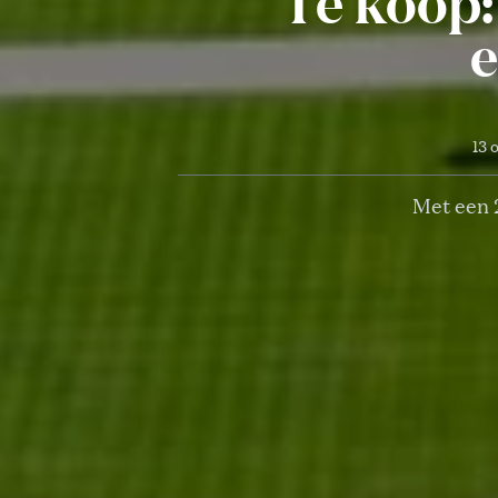
Te koop:
e
13 
Met een 