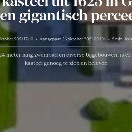
 kasteel uit 1625 in 
en gigantisch perce
oktober 2021 17:50
•
Aangepast:
15 oktober 2021 09:19
<
•
2 min. lees
24 meter lang zwembad en diverse bijgebouwen, is er 
kasteel genoeg te zien en beleven