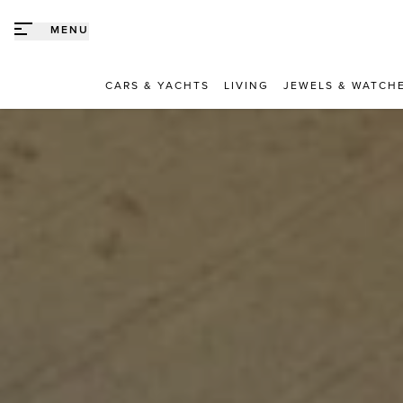
Direct naar content
MENU
CARS & YACHTS
LIVING
JEWELS & WATCH