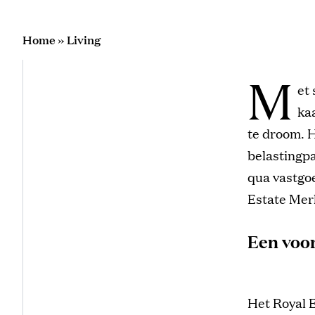
Home
»
Living
M
et
kaa
te droom. H
belastingpa
qua vastgoe
Estate Merl
Een voor
Het Royal 