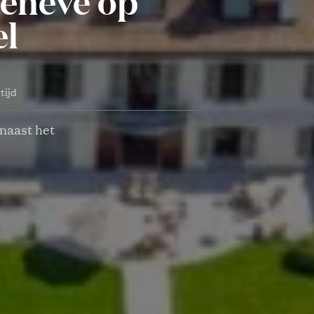
Genève op
el
tijd
naast het