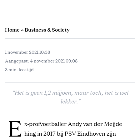
Home
»
Business & Society
1 november 2021 10:38
Aangepast:
4 november 2021 09:08
3 min. leestijd
"Het is geen 1,2 miljoen, maar toch, het is wel
lekker."
E
x-profvoetballer Andy van der Meijde
hing in 2017 bij PSV Eindhoven zijn