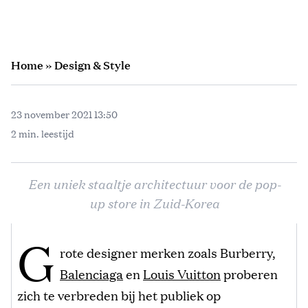
Home
»
Design & Style
23 november 2021 13:50
2 min. leestijd
Een uniek staaltje architectuur voor de pop-
up store in Zuid-Korea
G
rote designer merken zoals Burberry,
Balenciaga
en
Louis Vuitton
proberen
zich te verbreden bij het publiek op