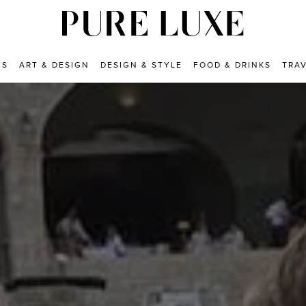
ES
ART & DESIGN
DESIGN & STYLE
FOOD & DRINKS
TRA