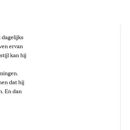
 dagelijks
even ervan
tijl kan hij
mingen.
nen dat hij
n. En dan