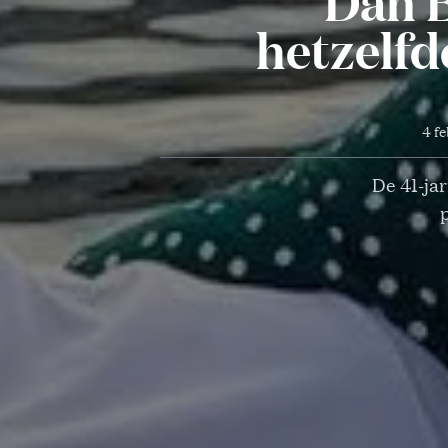
Dan B
hetzelfd
4 f
De 41-jar