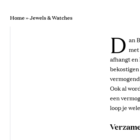
Home
»
Jewels & Watches
D
an B
met 
afhangt en 
bekostigen 
vermogende
Ook al word
een vermog
loop je wel
Verzame