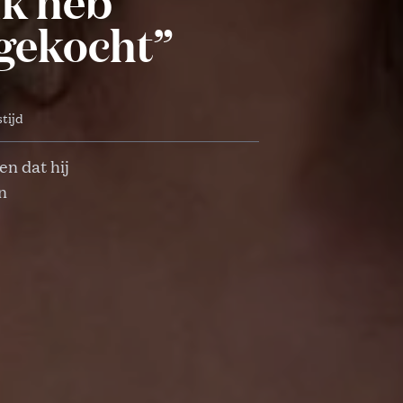
Ik heb
 gekocht”
stijd
en dat hij
n