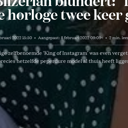
ilzerian blundert: “
e horloge twee keer
ebruari 2022 15:50
•
Aangepast:
8 februari 2022 09:09
<
•
2 min. lee
ige zelfbenoemde 'King of Instagram' was even verget
precies hetzelfde peperdure model al thuis heeft ligge