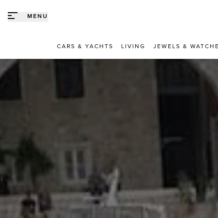
Direct naar content
MENU
CARS & YACHTS
LIVING
JEWELS & WATCH