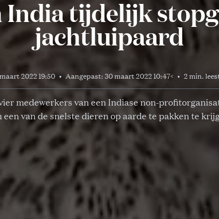
n India tijdelijk stop
jachtluipaard
 maart 2022 19:50
•
Aangepast:
30 maart 2022 10:47
<
•
2 min. lees
vier medewerkers van een Indiase non-profitorganisat
 een van de snelste dieren op aarde te pakken te krij