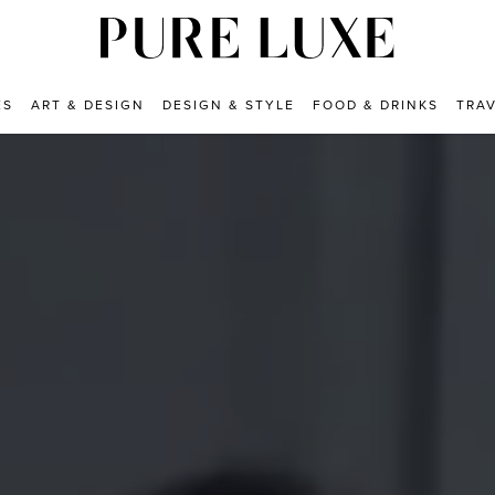
ES
ART & DESIGN
DESIGN & STYLE
FOOD & DRINKS
TRA