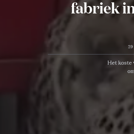
fabriek i
29
Het koste 
om