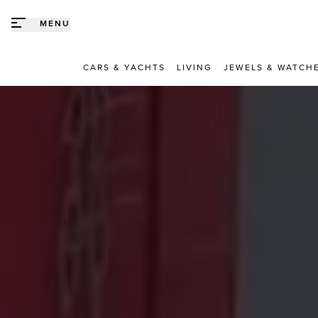
Direct naar content
MENU
CARS & YACHTS
LIVING
JEWELS & WATCH