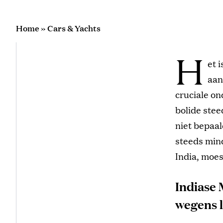
Home
»
Cars & Yachts
H
et 
aan
cruciale on
bolide stee
niet bepaa
steeds min
India, moes
Indiase 
wegens 