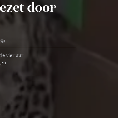
gezet door
tijd
ie vier uur
gen