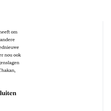
 heeft om
 andere
loednieuwe
er nou ook
genslagen
 Chakan,
luiten