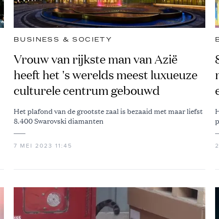
BUSINESS & SOCIETY
Vrouw van rijkste man van Azië
heeft het 's werelds meest luxueuze
culturele centrum gebouwd
Het plafond van de grootste zaal is bezaaid met maar liefst
H
8.400 Swarovski diamanten
p
7 MEI 2023 11:45
2