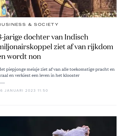
BUSINESS & SOCIETY
8-jarige dochter van Indisch
miljonairskoppel ziet af van rijkdom
en wordt non
et piepjonge meisje ziet af van alle toekomstige pracht en
raal en verkiest een leven in het klooster
6 JANUARI 2023 11:50