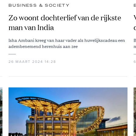
BUSINESS & SOCIETY
Zo woont dochterlief van de rijkste
man van India
Isha Ambani kreeg van haar vader als huwelijkscadeau een
B
adembenemend herenhuis aan zee
m
26 MAART 2024 14:28