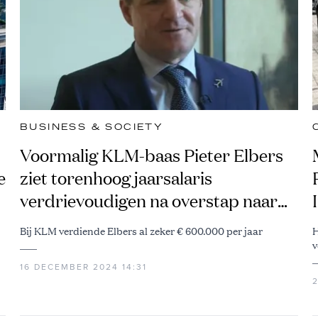
BUSINESS & SOCIETY
Voormalig KLM-baas Pieter Elbers
e
ziet torenhoog jaarsalaris
verdrievoudigen na overstap naar
prijsvechter uit India
Bij KLM verdiende Elbers al zeker € 600.000 per jaar
H
v
16 DECEMBER 2024 14:31
2