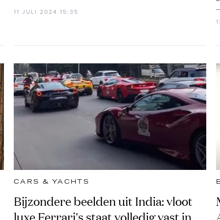
11 JULI 2024 15:35
1
CARS & YACHTS
Bijzondere beelden uit India: vloot
luxe Ferrari's staat volledig vast in