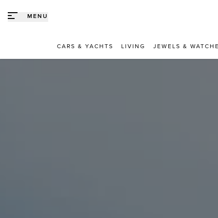
Direct naar content
MENU
CARS & YACHTS
LIVING
JEWELS & WATCH