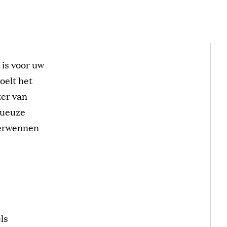
 is voor uw
oelt het
zer van
xueuze
verwennen
ls