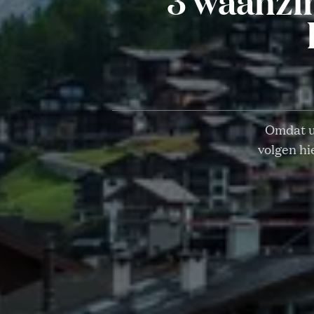
3 waanzi
Omdat u
volgen hi