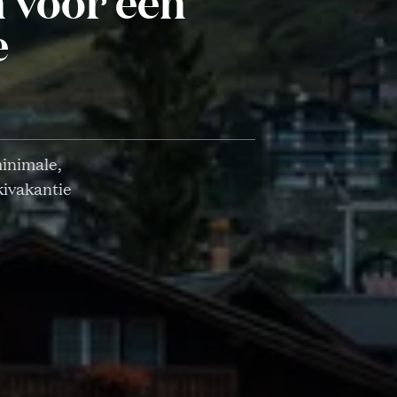
 voor een
e
inimale,
kivakantie