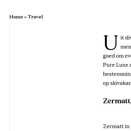
Home
»
Travel
U
it d
ment
goed om eve
Pure Luxe 
bestemminge
op skivakan
Zermatt
Zermatt in 