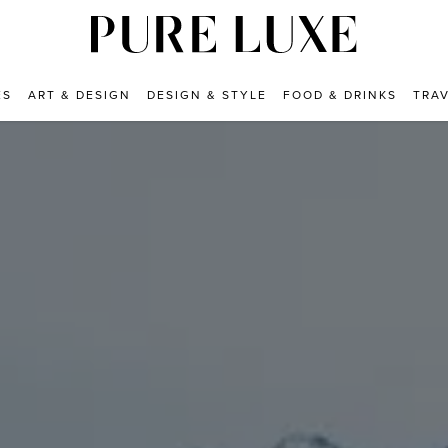
ES
ART & DESIGN
DESIGN & STYLE
FOOD & DRINKS
TRA