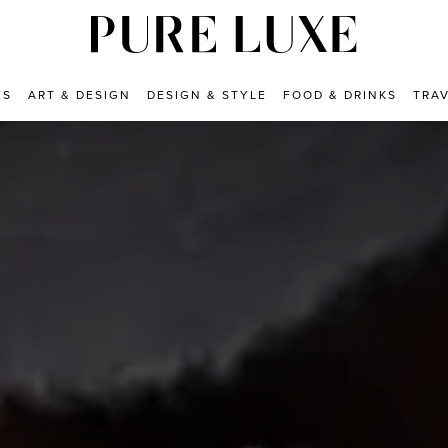
ES
ART & DESIGN
DESIGN & STYLE
FOOD & DRINKS
TRA