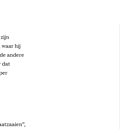
zijn
 waar hij
t de andere
r dat
per
aatzaaien”,