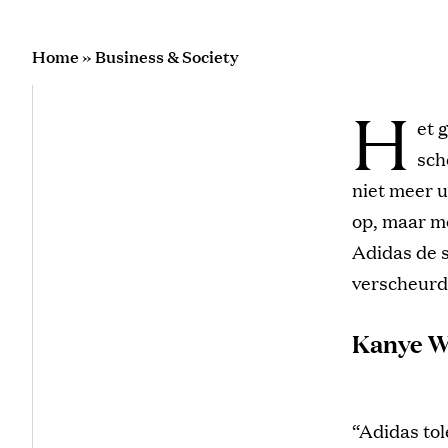
Home
»
Business & Society
H
et 
sch
niet meer u
op, maar me
Adidas de 
verscheurde
Kanye W
“Adidas tol