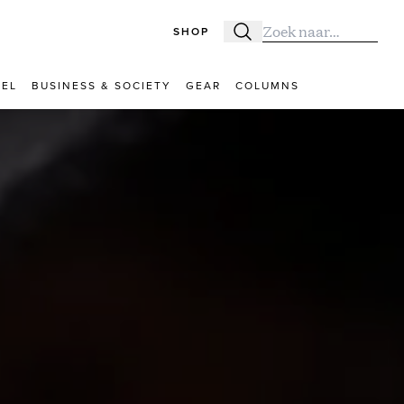
SHOP
Zoeken
Zoek naar:
VEL
BUSINESS & SOCIETY
GEAR
COLUMNS