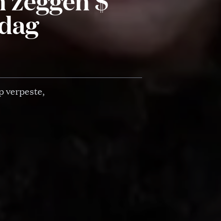
n zeggen $
 dag
 verpeste,