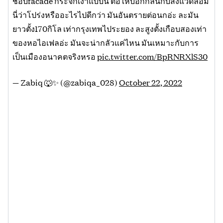
ชอบfacade กระจกเงาแบบนี้ ต่อให้บอกกลืนกับสิ่งแวดล้อม
นี่ว่าโปร่งหรืออะไรไปดีกว่า มันอันตรายต่อนกอ่ะ ละมัน
ยาวตั้ง170กิโล เท่ากรุงเทพไประยอง ละสูงตั้งเกือบสองเท่า
ของหอไอเฟลอ่ะ มันจะน่ากลัวแค่ไหน มันเหมาะกับการ
เป็นเมืองอนาคตจริงหรอ
pic.twitter.com/BpRNRXlS30
— Zabiq 🐺✨ (@zabiqa_028)
October 22, 2022