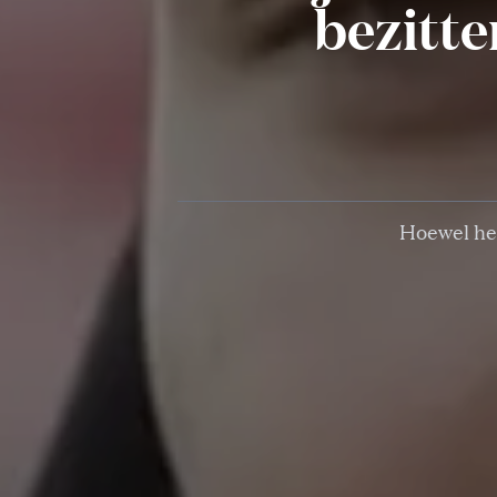
bezitte
Hoewel het