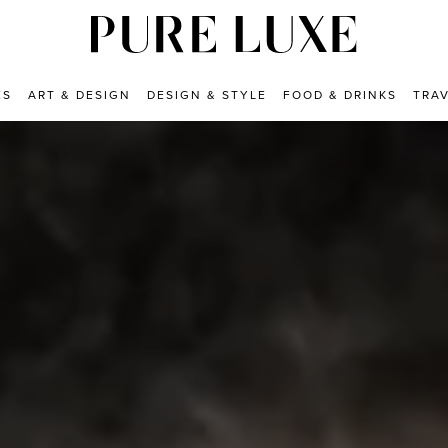
ES
ART & DESIGN
DESIGN & STYLE
FOOD & DRINKS
TRA