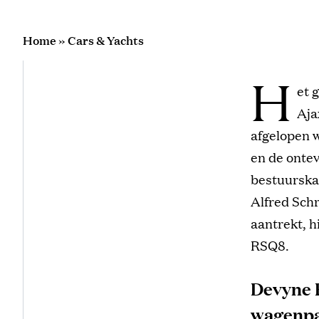
Home
»
Cars & Yachts
H
et 
Aja
afgelopen 
en de ontev
bestuurska
Alfred Schr
aantrekt, h
RSQ8.
Devyne 
wagenp