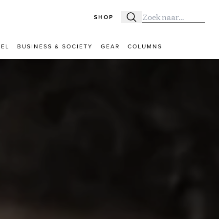
SHOP
Zoeken
Zoek naar:
VEL
BUSINESS & SOCIETY
GEAR
COLUMNS