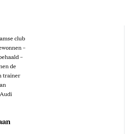
damse club
 gewonnen –
behaald –
nnen de
 trainer
van
 Audi
aan