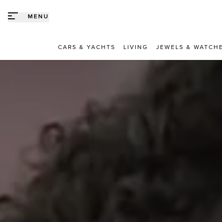
Direct naar content
MENU
CARS & YACHTS
LIVING
JEWELS & WATCH